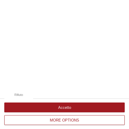
08 Agosto, 12:09
Edizioni provinciali
Catanzaro
Cosenza
Vibo Valentia
Reggio Calabria
Crotone
Rifiuto
Accetto
MORE OPTIONS
Corriere delle Calabria è una testata giornalistica di News&Com S.r.l