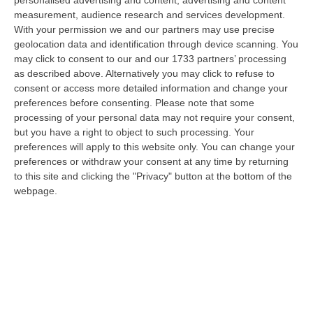
riserve…) la produzione legislativa della Regione Calabria nel 2025.
measurement, audience research and services development.
Nella r…
With your permission we and our partners may use precise
08 Agosto, 14:34
geolocation data and identification through device scanning. You
may click to consent to our and our 1733 partners’ processing
Travolge I Ciclisti E Poi Torna Indietro Per Investirli Ancora:
as described above. Alternatively you may click to refuse to
Fermato
consent or access more detailed information and change your
preferences before consenting.
Please note that some
“Una mattinata in bicicletta si è trasformata in una scena di violenza a
processing of your personal data may not require your consent,
Lanzo Torinese, lungo la strada che conduce verso Coassolo. Un auto…
but you have a right to object to such processing. Your
08 Agosto, 13:18
preferences will apply to this website only. You can change your
preferences or withdraw your consent at any time by returning
Investimenti Sostenibili 4.0, 448 Milioni Per Le Imprese Del Sud
to this site and clicking the "Privacy" button at the bottom of the
“Quattrocentoquarantotto milioni di euro per sostenere gli investimenti
webpage.
innovativi e sostenibili delle imprese del Mezzogiorno, Calabria com…
08 Agosto, 12:29
Elettricista Morto Folgorato A Calanna, Disposta L’autopsia:
Sequestrato Il Furgone Della Ditta
“REGGIO CALABRIA La Procura della Repubblica di Reggio Calabria ha
disposto l’autopsia sul corpo di Antonino Fabio Calabrò, l’elettricista d…