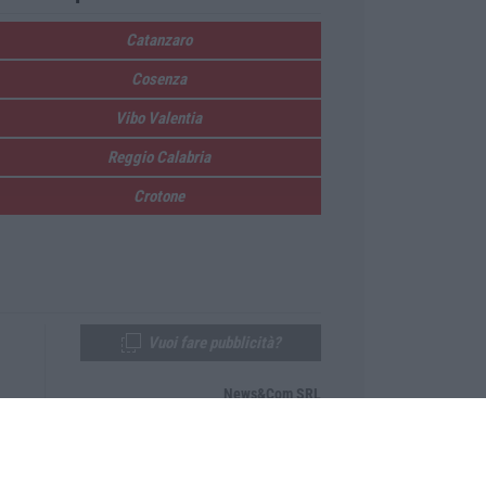
Catanzaro
Cosenza
Vibo Valentia
Reggio Calabria
Crotone
Vuoi fare pubblicità?
News&Com SRL
Telefono:
0968-53665
Email:
newsandcom@gmail.com