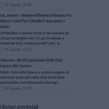
05 Agosto, 21:56
Tari, Senese: «Rendere Efficiente Il Sistema Per
Ridurre I Costi Per I Cittadini E Aumentare I
Salari»
“CATANZARO A Lamezia Terme la Tari aumenta del
6,2% per le famiglie e del 17% per le imprese; a
Crotone del 6,9%; a Catanzaro dell’1,63%. A…
05 Agosto, 21:23
Delmastro, No All’acquisizione Delle Chat.
Bagarre Alla Camera
“ROMA L’Aula della Camera, a scrutinio segreto, ha
confermato quanto già votato dalla Giunta delle
autorizzazioni, non consentendo alla magi…
05 Agosto, 21:07
Edizioni provinciali