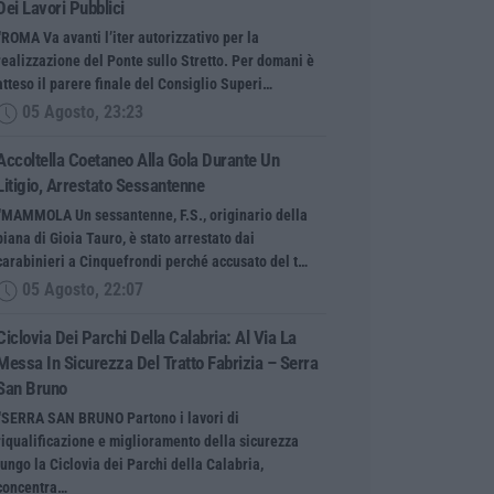
Dei Lavori Pubblici
“ROMA Va avanti l’iter autorizzativo per la
realizzazione del Ponte sullo Stretto. Per domani è
atteso il parere finale del Consiglio Superi…
05 Agosto, 23:23
Accoltella Coetaneo Alla Gola Durante Un
Litigio, Arrestato Sessantenne
“MAMMOLA Un sessantenne, F.S., originario della
piana di Gioia Tauro, è stato arrestato dai
carabinieri a Cinquefrondi perché accusato del t…
05 Agosto, 22:07
Ciclovia Dei Parchi Della Calabria: Al Via La
Messa In Sicurezza Del Tratto Fabrizia – Serra
San Bruno
“SERRA SAN BRUNO Partono i lavori di
riqualificazione e miglioramento della sicurezza
lungo la Ciclovia dei Parchi della Calabria,
concentra…