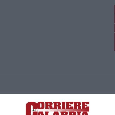
ica di News&Com S.r.l ©2012-
-2026. Tutti i diritti riservati.
ia, Lamezia Terme (CZ)
irettore responsabile Paola Militano |
Privacy