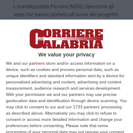
L’eurodeputata Ferrara (M5S) ripercorre gli
step che hanno portato all’avvio del progetto
da parte della Regione. «Darà sollievo alle
difficoltà dell…
Pubblicato il: 23/01/21 – 10:43
We value your privacy
We and our
partners
store and/or access information on a
device, such as cookies and process personal data, such as
unique identifiers and standard information sent by a device for
personalised advertising and content, advertising and content
measurement, audience research and services development.
With your permission we and our partners may use precise
geolocation data and identification through device scanning. You
may click to consent to our and our 1733 partners’ processing
as described above. Alternatively you may click to refuse to
consent or access more detailed information and change your
Sapia: «E' una buona notizia l'avvio della
preferences before consenting.
Please note that some
processing of your personal data may not require your consent,