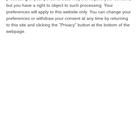
pesca del "caviale calabrese"»
but you have a right to object to such processing. Your
Il segretario generale della Fai Cisl regionale:
preferences will apply to this website only. You can change your
«E’ indispensabile ritornare ad aprire un
preferences or withdraw your consent at any time by returning
to this site and clicking the "Privacy" button at the bottom of the
dibattito su un settore al quale si riserva
webpage.
purtroppo scar…
Pubblicato il: 19/01/21 – 13:24
ULTIME DAL CORRIERE DELLA CALABRIA
Senese (Uil): «Fare Impresa In Calabria Resta Difficile E
Pericoloso»
“CATANZARO «Fare impresa in Calabria continua a essere complicato,
spesso pericoloso. Non c’è provincia in cui non si segnalino ev…
10 Agosto, 11:00
Catanzaro, Adesso La Priorità È Completare La Rosa: Polito
Accelera Sul Centrocampo