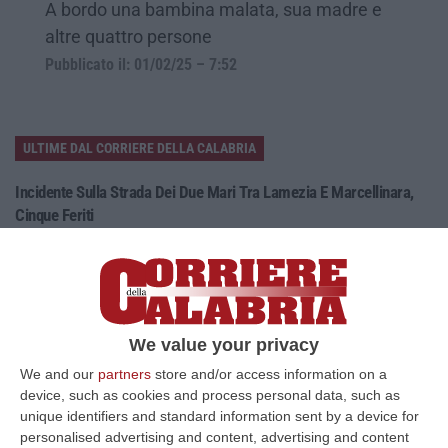
A bordo una bambina malata, sua madre e
altre quattro persone
Pubblicato il: 01/02/25 – 7:52
ULTIME DAL CORRIERE DELLA CALABRIA
Incidente Sulla Strada Dei Due Mari Tra Lamezia E Marcellinara,
Cinque Feriti
“LAMEZIA TERME A causa di un incidente verificatosi al km 21,000 sulla
strada statale 280 “Dei Due Mari”, è provvisoriamente chiusa la car…
09 Agosto, 8:34
Nasconde Droga Sotto Un Masso In Una Via Di Roccabernarda,
We value your privacy
Denunciato Un Uomo
We and our
partners
store and/or access information on a
“PETILIA POLICASTRO Prosegue senza sosta l’attività di contrasto alla
device, such as cookies and process personal data, such as
diffusione delle sostanze stupefacenti condotta dai Carabinieri della…
unique identifiers and standard information sent by a device for
09 Agosto, 7:55
personalised advertising and content, advertising and content