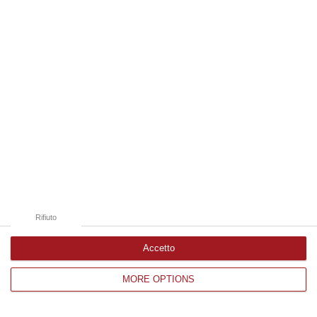
Edizioni provinciali
Catanzaro
Cosenza
Vibo Valentia
Reggio Calabria
Crotone
Rifiuto
Accetto
MORE OPTIONS
Corriere delle Calabria è una testata giornalistica di News&Com S.r.l
©2012-
-2026. Tutti i diritti riservati.