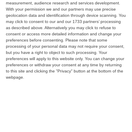
measurement, audience research and services development.
Il Killer Nascosto Nel Buio E La «condanna A Morte» Decisa Dalla
With your permission we and our partners may use precise
Cosca Scalise. Dieci Anni Fa L’omicidio Pagliuso
geolocation data and identification through device scanning. You
may click to consent to our and our 1733 partners’ processing
“LAMEZIA TERME Un foro nella recinzione, un uomo nascosto nel buio e
as described above. Alternatively you may click to refuse to
tre colpi esplosi in appena due secondi. Francesco Pagliuso non ebbe
consent or access more detailed information and change your
ne…
preferences before consenting.
Please note that some
09 Agosto, 7:00
processing of your personal data may not require your consent,
but you have a right to object to such processing. Your
All’asta Il Pallone Della “mano Di Dio” Di Maradona
preferences will apply to this website only. You can change your
“ROMA Il pallone con cui Diego Maradona segnò durante la storica
preferences or withdraw your consent at any time by returning
vittoria dell’Argentina sull’Inghilterra ai Mondiali del 1986 potrebbe
to this site and clicking the "Privacy" button at the bottom of the
esse…
webpage.
08 Agosto, 23:28
Milano, Vannacci Candida Il Generale Burgio
“ROMA “La sfida delle grandi città correremo in tutte le grandi città
Milano, Bologna, Roma e Napoli. Ci presenteremo come Futuro
nazionale…
08 Agosto, 22:19