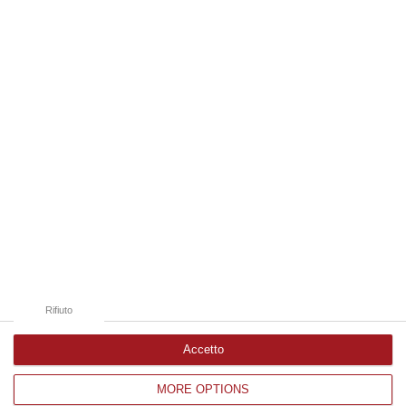
08 Agosto, 22:19
Edizioni provinciali
Catanzaro
Cosenza
Vibo Valentia
Reggio Calabria
Crotone
Rifiuto
Accetto
MORE OPTIONS