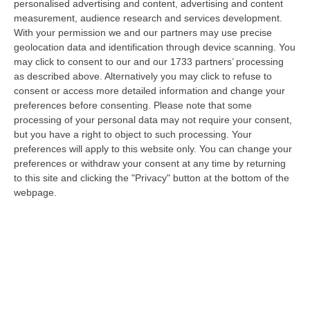
personalised advertising and content, advertising and content
diffusione delle sostanze stupefacenti condotta dai Carabinieri della…
measurement, audience research and services development.
09 Agosto, 7:55
With your permission we and our partners may use precise
geolocation data and identification through device scanning. You
Il Killer Nascosto Nel Buio E La «condanna A Morte» Decisa Dalla
may click to consent to our and our 1733 partners’ processing
Cosca Scalise. Dieci Anni Fa L’omicidio Pagliuso
as described above. Alternatively you may click to refuse to
“LAMEZIA TERME Un foro nella recinzione, un uomo nascosto nel buio e
consent or access more detailed information and change your
tre colpi esplosi in appena due secondi. Francesco Pagliuso non ebbe
preferences before consenting.
Please note that some
ne…
processing of your personal data may not require your consent,
but you have a right to object to such processing. Your
09 Agosto, 7:00
preferences will apply to this website only. You can change your
preferences or withdraw your consent at any time by returning
All’asta Il Pallone Della “mano Di Dio” Di Maradona
to this site and clicking the "Privacy" button at the bottom of the
“ROMA Il pallone con cui Diego Maradona segnò durante la storica
webpage.
vittoria dell’Argentina sull’Inghilterra ai Mondiali del 1986 potrebbe
esse…
08 Agosto, 23:28
Milano, Vannacci Candida Il Generale Burgio
“ROMA “La sfida delle grandi città correremo in tutte le grandi città
Milano, Bologna, Roma e Napoli. Ci presenteremo come Futuro
nazionale…