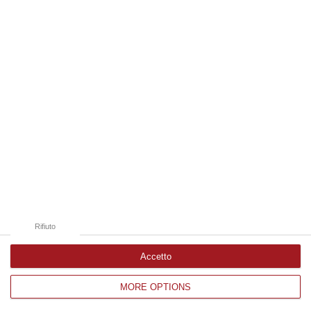
Edizioni provinciali
Catanzaro
Cosenza
Vibo Valentia
Reggio Calabria
Crotone
Rifiuto
Accetto
MORE OPTIONS
Corriere delle Calabria è una testata giornalistica di News&Com S.r.l