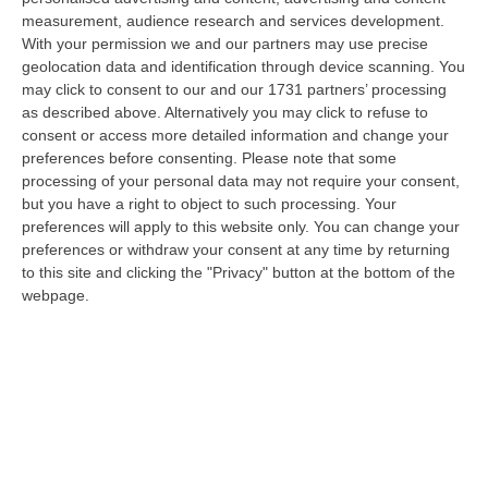
06 Agosto, 20:49
measurement, audience research and services development.
With your permission we and our partners may use precise
La Rivista “America Journals” Celebra Lo Stilista Anton Giulio
geolocation data and identification through device scanning. You
Grande
may click to consent to our and our 1731 partners’ processing
“«Rinomato per la sua impeccabile maestria artigianale e la sua
as described above. Alternatively you may click to refuse to
creatività visionaria, ha trasformato la moda italiana in un’espressione
consent or access more detailed information and change your
dur…
preferences before consenting.
Please note that some
processing of your personal data may not require your consent,
06 Agosto, 20:48
but you have a right to object to such processing. Your
preferences will apply to this website only. You can change your
Dai Piani Per Il Rischio Sismico Al Welfare, I Provvedimenti
preferences or withdraw your consent at any time by returning
Approvati Dalla Giunta Regionale
to this site and clicking the "Privacy" button at the bottom of the
“CATANZARO La Giunta della Regione Calabria, nella seduta odierna, su
webpage.
proposta del presidente Roberto Occhiuto, ha approvato il nuovo Protoc…
06 Agosto, 20:03
Reggio Calabria, Bernini In Visita Alla Mediterranea: «Qui La
Facoltà Di Medicina? Valuteremo La Domanda»
“REGGIO CALABRIA La ministra dell’Università e della ricerca Anna Maria
Bernini ha visitato oggi la Mediterranea di Reggio Calabria, accompa…
06 Agosto, 19:49