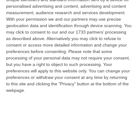
“CROTONE Nell’ambito di una serie di attività disposte dal Reparto
personalised advertising and content, advertising and content
Operativo Aeronavale di Vibo Valentia finalizzate alla tutela del
measurement, audience research and services development.
demanio…
With your permission we and our partners may use precise
07 Agosto, 6:18
geolocation data and identification through device scanning. You
may click to consent to our and our 1733 partners’ processing
Calabria, Nasce Il “Circuito Dell’ospitalità E Dell’offerta Ricettiva”:
as described above. Alternatively you may click to refuse to
Una Rete Del Turismo Di Qualità
consent or access more detailed information and change your
preferences before consenting.
Please note that some
“CATANZARO La Regione Calabria punta a consolidare il suo nuovo
processing of your personal data may not require your consent,
posizionamento turistico con uno strumento che premia la qualità
but you have a right to object to such processing. Your
dell’accogl…
preferences will apply to this website only. You can change your
07 Agosto, 6:10
preferences or withdraw your consent at any time by returning
to this site and clicking the "Privacy" button at the bottom of the
Sistema Bibliotecario Vibonese, La Dura Replica Di Soriano E
webpage.
Romeo: «Il Fallimento È Di Chi Ha Staccato La Spina»
“VIBO VALENTIA «In queste ore si stanno susseguendo dichiarazioni e
prese di posizione sul futuro del Sistema Bibliotecario Vibonese.
Compre…
06 Agosto, 22:18
Laurea In Medicina, Arriva Il Decreto: Aumentano I Posti