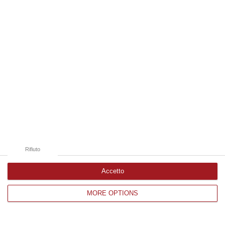
Edizioni provinciali
Catanzaro
Cosenza
Vibo Valentia
Reggio Calabria
Crotone
Rifiuto
Accetto
MORE OPTIONS
Corriere delle Calabria è una testata giornalistica di News&Com S.r.l
©2012-
-2026. Tutti i diritti riservati.
P.IVA. 03199620794, Via del mare 6/G, S.Eufemia, Lamezia Terme