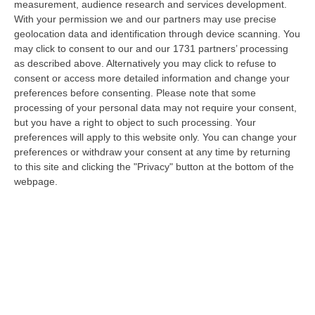
measurement, audience research and services development.
Gelato, In Calabria Le Famiglie Spendono 60 Milioni L’anno
With your permission we and our partners may use precise
geolocation data and identification through device scanning. You
“CATANZARO Le famiglie calabresi spendono ogni anno circa 60 milioni
may click to consent to our and our 1731 partners’ processing
di euro per acquistare gelati e oltre sette laboratori su dieci presen…
as described above. Alternatively you may click to refuse to
06 Agosto, 11:21
consent or access more detailed information and change your
preferences before consenting.
Please note that some
Nardi: Pubblicato Il Bando Per L’appalto Di Oltre 4 Mln Per La
processing of your personal data may not require your consent,
Messa In Sicurezza Del Fiume Crati
but you have a right to object to such processing. Your
preferences will apply to this website only. You can change your
“CATANZARO Prende il via l’ulteriore fase di affidamento degli interventi
preferences or withdraw your consent at any time by returning
per la messa in sicurezza e il ripristino dell’officiosità idrauli…
to this site and clicking the "Privacy" button at the bottom of the
06 Agosto, 10:42
webpage.
Una Nuova Agenzia, Un Unico Bacino Regionale E Biglietto
Integrato. Ecco Come Sarà Il Trasporto Pubblico Locale In Calabria
“CATANZARO «È un settore che ha bisogno di servizi più efficienti e
riteniamo che questa riforma possa rappresentare un passo importante
in…
06 Agosto, 10:32