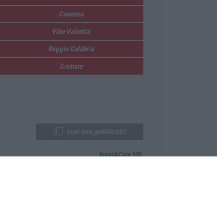
Cosenza
Vibo Valentia
Reggio Calabria
Crotone
Vuoi fare pubblicità?
News&Com SRL
Telefono:
0968-53665
Email:
newsandcom@gmail.com