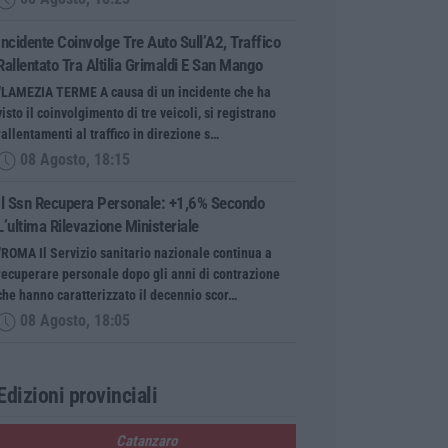
Incidente Coinvolge Tre Auto Sull’A2, Traffico
Rallentato Tra Altilia Grimaldi E San Mango
“LAMEZIA TERME A causa di un incidente che ha
visto il coinvolgimento di tre veicoli, si registrano
rallentamenti al traffico in direzione s…
08 Agosto, 18:15
Il Ssn Recupera Personale: +1,6% Secondo
L’ultima Rilevazione Ministeriale
“ROMA Il Servizio sanitario nazionale continua a
recuperare personale dopo gli anni di contrazione
che hanno caratterizzato il decennio scor…
08 Agosto, 18:05
Edizioni provinciali
Catanzaro