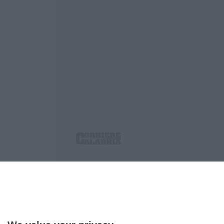
Corriere delle Calabria è una testata giornalist
P.IVA. 03199620794, Via del mare 6/G, S.Eufem
Iscrizione tribunale di Lamezia Terme 5/2011 - D
Effettua una ricerca sul Corriere delle Calabria