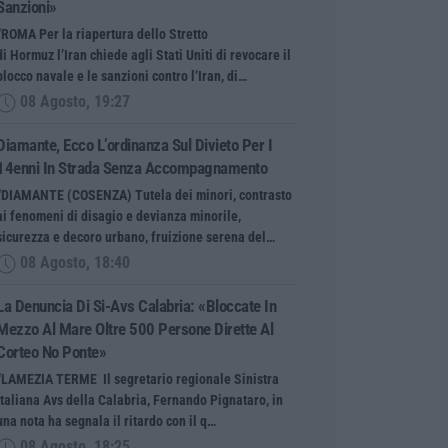
Sanzioni»
“ROMA Per la riapertura dello Stretto
di Hormuz l’Iran chiede agli Stati Uniti di revocare il
blocco navale e le sanzioni contro l’Iran, di…
08 Agosto, 19:27
Diamante, Ecco L’ordinanza Sul Divieto Per I
14enni In Strada Senza Accompagnamento
“DIAMANTE (COSENZA) Tutela dei minori, contrasto
ai fenomeni di disagio e devianza minorile,
sicurezza e decoro urbano, fruizione serena del…
08 Agosto, 18:40
La Denuncia Di Si-Avs Calabria: «Bloccate In
Mezzo Al Mare Oltre 500 Persone Dirette Al
Corteo No Ponte»
“LAMEZIA TERME Il segretario regionale Sinistra
Italiana Avs della Calabria, Fernando Pignataro, in
una nota ha segnala il ritardo con il q…
08 Agosto, 18:25