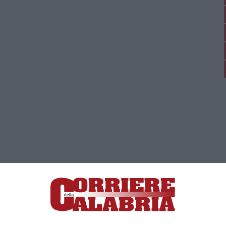
ica di News&Com S.r.l ©2012-
-2026. Tutti i diritti riservati.
ia, Lamezia Terme (CZ)
irettore responsabile Paola Militano |
Privacy