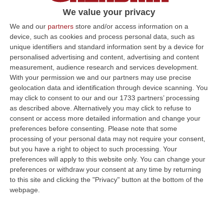
NARDODIPACE Una piantagione di cannabis
We value your privacy
indica, con 110 arbusti, è stata scoperta dai
We and our
partners
store and/or access information on a
carabinieri in località Tiglia nella frazione di
device, such as cookies and process personal data, such as
unique identifiers and standard information sent by a device for
Cassari di Nar…
personalised advertising and content, advertising and content
Pubblicato il: 30/08/16 – 9:23
measurement, audience research and services development.
With your permission we and our partners may use precise
geolocation data and identification through device scanning. You
may click to consent to our and our 1733 partners’ processing
ULTIME DAL CORRIERE DELLA CALABRIA
as described above. Alternatively you may click to refuse to
consent or access more detailed information and change your
’Ndrangheta, Torna In Carcere Nicola Lentini: Deve Scontare Un
preferences before consenting.
Please note that some
Anno E Un Mese
processing of your personal data may not require your consent,
but you have a right to object to such processing. Your
“CROTONE Torna in carcere Nicola Lentini, 39 anni, indicato come vicino
preferences will apply to this website only. You can change your
alla cosca Arena di Isola Capo Rizzuto e condannato nell’ambito dell…
preferences or withdraw your consent at any time by returning
08 Agosto, 10:31
to this site and clicking the "Privacy" button at the bottom of the
webpage.
Festambiente, La Calabria Premiata Per Sostenibilità E Legalità
“Agricoltura sostenibile e legalità sono i due fili che legano i tre
riconoscimenti assegnati a realtà calabresi nell’edizione 2026 di Festa…