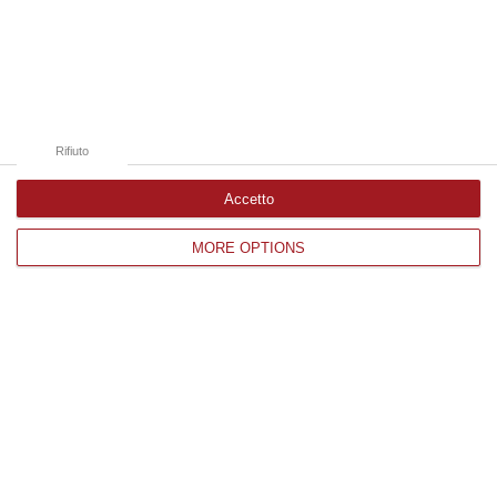
Edizioni provinciali
Catanzaro
Cosenza
Rifiuto
Vibo Valentia
Reggio Calabria
Accetto
Crotone
MORE OPTIONS
Corriere delle Calabria è una testata giornalistica di News&Com S.r.l
©2012-
-2026. Tutti i diritti riservati.
P.IVA. 03199620794, Via del mare 6/G, S.Eufemia, Lamezia Terme