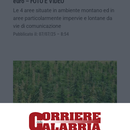
euro – FOTO E VIDEO
Le 4 aree situate in ambiente montano ed in
aree particolarmente impervie e lontane da
vie di comunicazione
Pubblicato il: 07/07/25 – 8:54
Nardodipace, scoperta un'altra piantagione
di cannabis