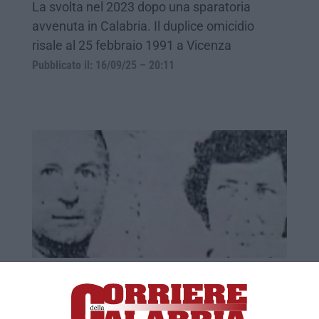
La svolta nel 2023 dopo una sparatoria
avvenuta in Calabria. Il duplice omicidio
risale al 25 febbraio 1991 a Vicenza
Pubblicato il: 16/09/25 – 20:11
Coniugi uccisi nel 1991, rito abbreviato
con approfondimenti per Umberto
Pietrolungo