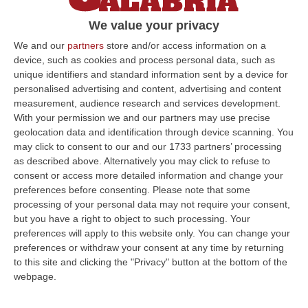
L’imputato, legato alla ‘ndrangheta,
We value your privacy
individuato grazie al Dna, è accusato di aver
We and our
partners
store and/or access information on a
ucciso Pierangelo Fioretto e Mafalda
device, such as cookies and process personal data, such as
Begnozzi
unique identifiers and standard information sent by a device for
Pubblicato il: 04/03/25 – 17:28
personalised advertising and content, advertising and content
measurement, audience research and services development.
With your permission we and our partners may use precise
geolocation data and identification through device scanning. You
ULTIME DAL CORRIERE DELLA CALABRIA
may click to consent to our and our 1733 partners’ processing
as described above. Alternatively you may click to refuse to
All’asta Il Pallone Della “mano Di Dio” Di Maradona
consent or access more detailed information and change your
preferences before consenting.
Please note that some
“ROMA Il pallone con cui Diego Maradona segnò durante la storica
processing of your personal data may not require your consent,
vittoria dell’Argentina sull’Inghilterra ai Mondiali del 1986 potrebbe
but you have a right to object to such processing. Your
esse…
preferences will apply to this website only. You can change your
08 Agosto, 23:28
preferences or withdraw your consent at any time by returning
to this site and clicking the "Privacy" button at the bottom of the
Milano, Vannacci Candida Il Generale Burgio
webpage.
“ROMA “La sfida delle grandi città correremo in tutte le grandi città
Milano, Bologna, Roma e Napoli. Ci presenteremo come Futuro