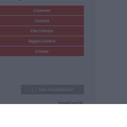
Catanzaro
Cosenza
Vibo Valentia
Reggio Calabria
Crotone
Vuoi fare pubblicità?
News&Com SRL
Telefono:
0968-53665
Email:
newsandcom@gmail.com