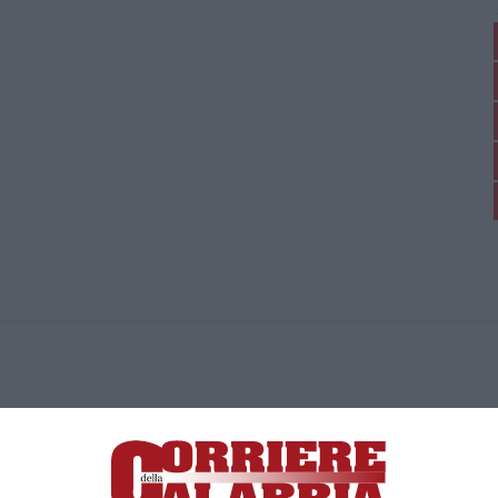
ica di News&Com S.r.l ©2012-
-2026. Tutti i diritti riservati.
ia, Lamezia Terme (CZ)
irettore responsabile Paola Militano |
Privacy