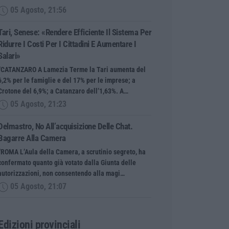
05 Agosto, 21:56
Tari, Senese: «Rendere Efficiente Il Sistema Per
Ridurre I Costi Per I Cittadini E Aumentare I
Salari»
“CATANZARO A Lamezia Terme la Tari aumenta del
6,2% per le famiglie e del 17% per le imprese; a
Crotone del 6,9%; a Catanzaro dell’1,63%. A…
05 Agosto, 21:23
Delmastro, No All’acquisizione Delle Chat.
Bagarre Alla Camera
“ROMA L’Aula della Camera, a scrutinio segreto, ha
confermato quanto già votato dalla Giunta delle
autorizzazioni, non consentendo alla magi…
05 Agosto, 21:07
Edizioni provinciali