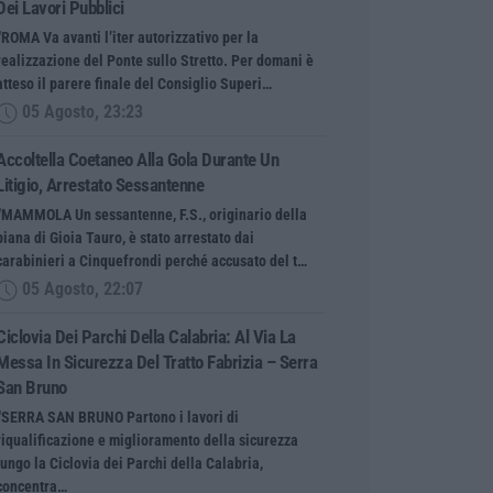
Dei Lavori Pubblici
“ROMA Va avanti l’iter autorizzativo per la
realizzazione del Ponte sullo Stretto. Per domani è
atteso il parere finale del Consiglio Superi…
05 Agosto, 23:23
Accoltella Coetaneo Alla Gola Durante Un
Litigio, Arrestato Sessantenne
“MAMMOLA Un sessantenne, F.S., originario della
piana di Gioia Tauro, è stato arrestato dai
carabinieri a Cinquefrondi perché accusato del t…
05 Agosto, 22:07
Ciclovia Dei Parchi Della Calabria: Al Via La
Messa In Sicurezza Del Tratto Fabrizia – Serra
San Bruno
“SERRA SAN BRUNO Partono i lavori di
riqualificazione e miglioramento della sicurezza
lungo la Ciclovia dei Parchi della Calabria,
concentra…