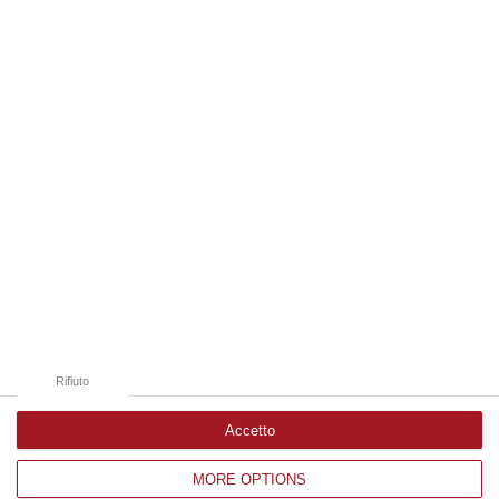
06 Agosto, 19:49
Edizioni provinciali
Catanzaro
Cosenza
Vibo Valentia
Reggio Calabria
Crotone
Rifiuto
Accetto
MORE OPTIONS