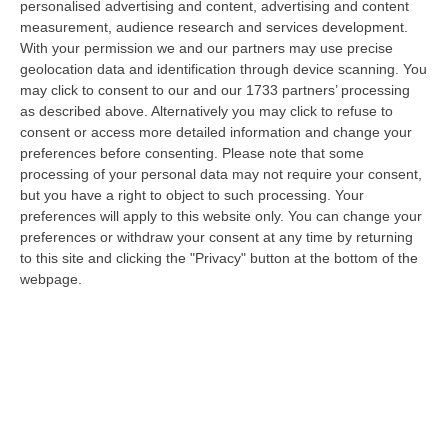
personalised advertising and content, advertising and content
laurea magistrale in Medicina e Chirurgia, Odontoiatria e Protesi den…
measurement, audience research and services development.
06 Agosto, 20:49
With your permission we and our partners may use precise
geolocation data and identification through device scanning. You
La Rivista “America Journals” Celebra Lo Stilista Anton Giulio
may click to consent to our and our 1733 partners’ processing
Grande
as described above. Alternatively you may click to refuse to
“«Rinomato per la sua impeccabile maestria artigianale e la sua
consent or access more detailed information and change your
creatività visionaria, ha trasformato la moda italiana in un’espressione
preferences before consenting.
Please note that some
dur…
processing of your personal data may not require your consent,
06 Agosto, 20:48
but you have a right to object to such processing. Your
preferences will apply to this website only. You can change your
Dai Piani Per Il Rischio Sismico Al Welfare, I Provvedimenti
preferences or withdraw your consent at any time by returning
Approvati Dalla Giunta Regionale
to this site and clicking the "Privacy" button at the bottom of the
webpage.
“CATANZARO La Giunta della Regione Calabria, nella seduta odierna, su
proposta del presidente Roberto Occhiuto, ha approvato il nuovo Protoc…
06 Agosto, 20:03
Reggio Calabria, Bernini In Visita Alla Mediterranea: «Qui La
Facoltà Di Medicina? Valuteremo La Domanda»
“REGGIO CALABRIA La ministra dell’Università e della ricerca Anna Maria
Bernini ha visitato oggi la Mediterranea di Reggio Calabria, accompa…