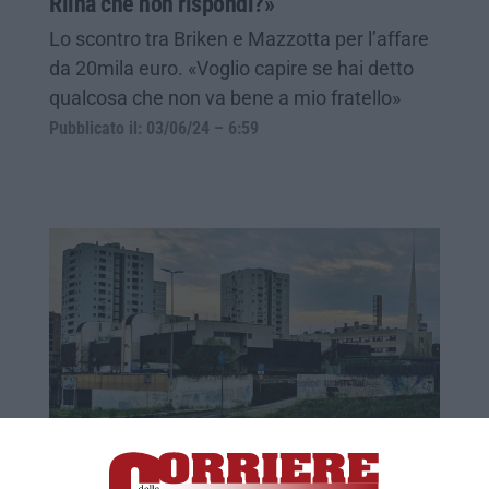
Riina che non rispondi?»
Lo scontro tra Briken e Mazzotta per l’affare
da 20mila euro. «Voglio capire se hai detto
qualcosa che non va bene a mio fratello»
Pubblicato il: 03/06/24 – 6:59
La ‘Ndrangheta a Roma e i “rapporti tesi”
con gli albanesi. «Scendo in Calabria e lo