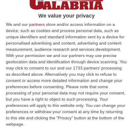
mando sulla sedia a rotelle»
Il tentato omicidio di “Lallo” Tei a Tor Bella
We value your privacy
Monaca ha fatto salire i livelli di attenzione
We and our
partners
store and/or access information on a
nella Capitale. La presenza delle ‘ndrine era
device, such as cookies and process personal data, such as
unique identifiers and standard information sent by a device for
già emers…
personalised advertising and content, advertising and content
Pubblicato il: 16/05/24 – 18:39
measurement, audience research and services development.
With your permission we and our partners may use precise
geolocation data and identification through device scanning. You
may click to consent to our and our 1733 partners’ processing
ULTIME DAL CORRIERE DELLA CALABRIA
as described above. Alternatively you may click to refuse to
consent or access more detailed information and change your
La Notte Del Mare Stasera Su Rai 2, La Calabria E Il Mediterraneo
preferences before consenting.
Please note that some
Protagonisti Dal Castello Murat Di Pizzo
processing of your personal data may not require your consent,
“PIZZO Il blu della Calabria, le sue coste, il Mediterraneo e soprattutto le
but you have a right to object to such processing. Your
tante voci che ogni giorno raccontano, studiano, proteggono e v…
preferences will apply to this website only. You can change your
preferences or withdraw your consent at any time by returning
09 Agosto, 12:52
to this site and clicking the "Privacy" button at the bottom of the
webpage.
Evade Dai Domiciliari, Boss Ergastolano Torna In Carcere