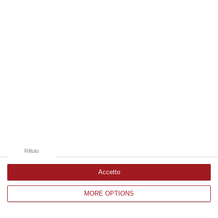
Edizioni provinciali
Catanzaro
Cosenza
Vibo Valentia
Reggio Calabria
Crotone
Rifiuto
Accetto
MORE OPTIONS
Corriere delle Calabria è una testata giornalistica di News&Com S.r.l
©2012-
-2026. Tutti i diritti riservati.