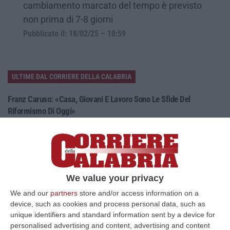
cambiamento marcato del tempo è previsto
non prima di 7-8 giorni
Pubblicato il: 18/02/25 – 10:59
ULTIME DAL CORRIERE DELLA CALABRIA
Franz Caruso: «Casa, Giovani E Lavoro Sono Le Sfide Del
Riformismo Di Oggi»
“COSENZA «Cosenza saprà rispondere positivamente alla raccolta firme
promossa da Avanti PSI, perché gli obiettivi che la animano mettono al…
08 Agosto, 16:00
Fondi Migranti, I Legali Dopo La Sentenza: «Chi Ha Aiutato L’Italia
We value your privacy
Dovrà Pagare Le Spese Della Solidarietà Sociale»
We and our
partners
store and/or access information on a
“Con la sentenza n° 129 del 2026, la seconda sezione giurisdizionale
device, such as cookies and process personal data, such as
centrale di appello della Corte dei Conti, il 06 agosto 2026 ha messo l…
unique identifiers and standard information sent by a device for
08 Agosto, 15:54
personalised advertising and content, advertising and content