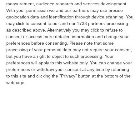
measurement, audience research and services development.
Meloni Contro Cgil: «Vergognoso». Landini: «Non Ci Voltiamo
With your permission we and our partners may use precise
Mai»
geolocation data and identification through device scanning. You
may click to consent to our and our 1733 partners’ processing
” «Voltare le spalle durante la commemorazione di Marcinelle è un gesto
as described above. Alternatively you may click to refuse to
grave e vergognoso. Oggi, durante la cerimonia per i 262 lavoratori…
consent or access more detailed information and change your
08 Agosto, 15:11
preferences before consenting.
Please note that some
processing of your personal data may not require your consent,
“Carenze Informative” E Procedure Spesso “saltate”. Le Criticità
but you have a right to object to such processing. Your
Della Legislazione Regionale Nel 2025
preferences will apply to this website only. You can change your
“CATANZARO La Corte dei Conti promuove “con riserva” (con molte
preferences or withdraw your consent at any time by returning
riserve…) la produzione legislativa della Regione Calabria nel 2025.
to this site and clicking the "Privacy" button at the bottom of the
Nella r…
webpage.
08 Agosto, 14:34
Travolge I Ciclisti E Poi Torna Indietro Per Investirli Ancora:
Fermato
“Una mattinata in bicicletta si è trasformata in una scena di violenza a
Lanzo Torinese, lungo la strada che conduce verso Coassolo. Un auto…
08 Agosto, 13:18