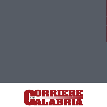
ica di News&Com S.r.l ©2012-
-2026. Tutti i diritti riservati.
ia, Lamezia Terme (CZ)
irettore responsabile Paola Militano |
Privacy