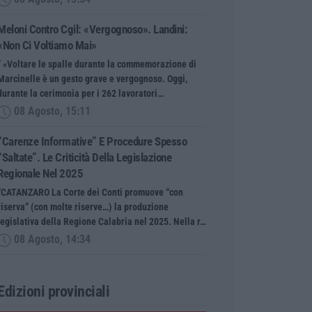
Meloni Contro Cgil: «Vergognoso». Landini:
«Non Ci Voltiamo Mai»
” «Voltare le spalle durante la commemorazione di
Marcinelle è un gesto grave e vergognoso. Oggi,
durante la cerimonia per i 262 lavoratori…
08 Agosto, 15:11
“Carenze Informative” E Procedure Spesso
“saltate”. Le Criticità Della Legislazione
Regionale Nel 2025
“CATANZARO La Corte dei Conti promuove “con
riserva” (con molte riserve…) la produzione
legislativa della Regione Calabria nel 2025. Nella r…
08 Agosto, 14:34
Edizioni provinciali