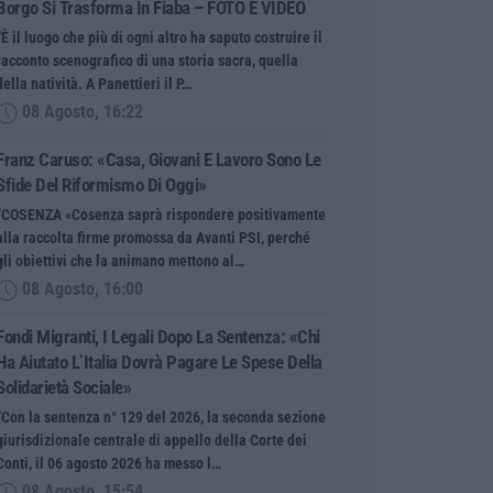
Borgo Si Trasforma In Fiaba – FOTO E VIDEO
“È il luogo che più di ogni altro ha saputo costruire il
racconto scenografico di una storia sacra, quella
della natività. A Panettieri il P…
08 Agosto, 16:22
Franz Caruso: «Casa, Giovani E Lavoro Sono Le
Sfide Del Riformismo Di Oggi»
“COSENZA «Cosenza saprà rispondere positivamente
alla raccolta firme promossa da Avanti PSI, perché
gli obiettivi che la animano mettono al…
08 Agosto, 16:00
Fondi Migranti, I Legali Dopo La Sentenza: «Chi
Ha Aiutato L’Italia Dovrà Pagare Le Spese Della
Solidarietà Sociale»
“Con la sentenza n° 129 del 2026, la seconda sezione
giurisdizionale centrale di appello della Corte dei
Conti, il 06 agosto 2026 ha messo l…
08 Agosto, 15:54