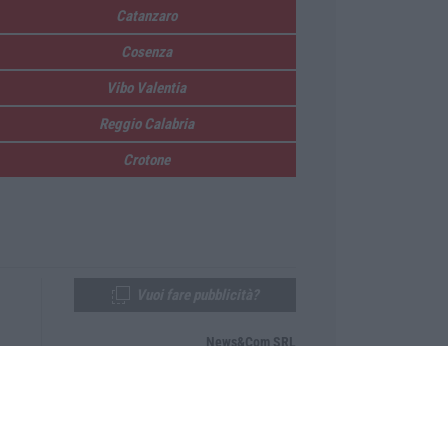
Catanzaro
Cosenza
Vibo Valentia
Reggio Calabria
Crotone
Vuoi fare pubblicità?
News&Com SRL
Telefono:
0968-53665
Email:
newsandcom@gmail.com