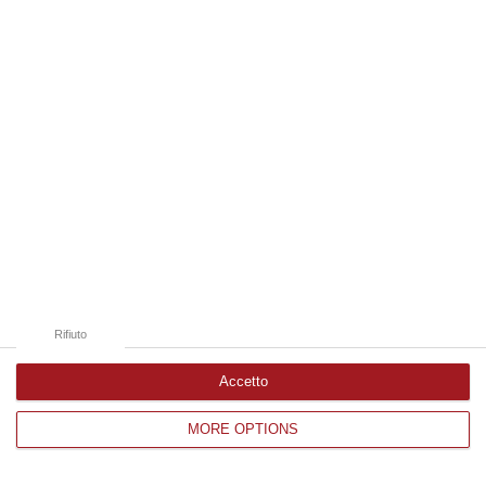
Edizioni provinciali
Catanzaro
Cosenza
Vibo Valentia
Reggio Calabria
Crotone
Rifiuto
Accetto
MORE OPTIONS
Corriere delle Calabria è una testata giornalistica di News&Com S.r.l
©2012-
-2026. Tutti i diritti riservati.