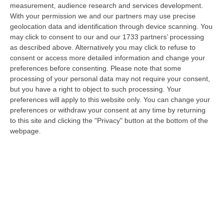
measurement, audience research and services development.
La Rivista “America Journals” Celebra Lo Stilista Anton Giulio
With your permission we and our partners may use precise
Grande
geolocation data and identification through device scanning. You
“«Rinomato per la sua impeccabile maestria artigianale e la sua
may click to consent to our and our 1733 partners’ processing
creatività visionaria, ha trasformato la moda italiana in un’espressione
as described above. Alternatively you may click to refuse to
dur…
consent or access more detailed information and change your
preferences before consenting.
Please note that some
06 Agosto, 20:48
processing of your personal data may not require your consent,
but you have a right to object to such processing. Your
Dai Piani Per Il Rischio Sismico Al Welfare, I Provvedimenti
preferences will apply to this website only. You can change your
Approvati Dalla Giunta Regionale
preferences or withdraw your consent at any time by returning
“CATANZARO La Giunta della Regione Calabria, nella seduta odierna, su
to this site and clicking the "Privacy" button at the bottom of the
proposta del presidente Roberto Occhiuto, ha approvato il nuovo Protoc…
webpage.
06 Agosto, 20:03
Reggio Calabria, Bernini In Visita Alla Mediterranea: «Qui La
Facoltà Di Medicina? Valuteremo La Domanda»
“REGGIO CALABRIA La ministra dell’Università e della ricerca Anna Maria
Bernini ha visitato oggi la Mediterranea di Reggio Calabria, accompa…
06 Agosto, 19:49