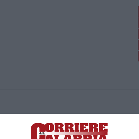
ica di News&Com S.r.l ©2012-
-2026. Tutti i diritti riservati.
ia, Lamezia Terme (CZ)
irettore responsabile Paola Militano |
Privacy