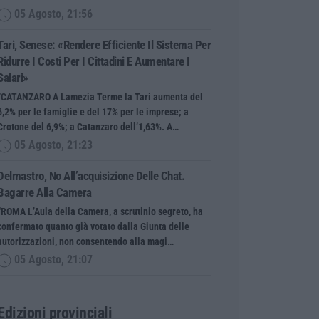
05 Agosto, 21:56
Tari, Senese: «Rendere Efficiente Il Sistema Per
Ridurre I Costi Per I Cittadini E Aumentare I
Salari»
“CATANZARO A Lamezia Terme la Tari aumenta del
6,2% per le famiglie e del 17% per le imprese; a
Crotone del 6,9%; a Catanzaro dell’1,63%. A…
05 Agosto, 21:23
Delmastro, No All’acquisizione Delle Chat.
Bagarre Alla Camera
“ROMA L’Aula della Camera, a scrutinio segreto, ha
confermato quanto già votato dalla Giunta delle
autorizzazioni, non consentendo alla magi…
05 Agosto, 21:07
Edizioni provinciali