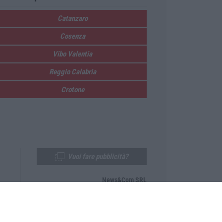
Catanzaro
Cosenza
Vibo Valentia
Reggio Calabria
Crotone
Vuoi fare pubblicità?
News&Com SRL
Telefono:
0968-53665
Email:
newsandcom@gmail.com