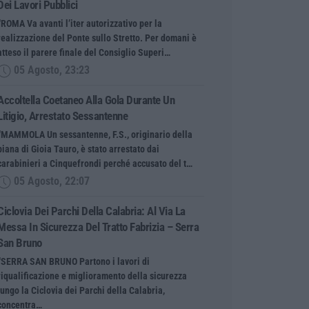
Dei Lavori Pubblici
“ROMA Va avanti l’iter autorizzativo per la
realizzazione del Ponte sullo Stretto. Per domani è
atteso il parere finale del Consiglio Superi…
05 Agosto, 23:23
Accoltella Coetaneo Alla Gola Durante Un
Litigio, Arrestato Sessantenne
“MAMMOLA Un sessantenne, F.S., originario della
piana di Gioia Tauro, è stato arrestato dai
carabinieri a Cinquefrondi perché accusato del t…
05 Agosto, 22:07
Ciclovia Dei Parchi Della Calabria: Al Via La
Messa In Sicurezza Del Tratto Fabrizia – Serra
San Bruno
“SERRA SAN BRUNO Partono i lavori di
riqualificazione e miglioramento della sicurezza
lungo la Ciclovia dei Parchi della Calabria,
concentra…