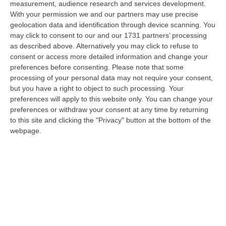
measurement, audience research and services development.
Pubblica Sicurezza di Gioia Tauro, liberi dal servizio, sono interve…
With your permission we and our partners may use precise
06 Agosto, 11:52
geolocation data and identification through device scanning. You
may click to consent to our and our 1731 partners’ processing
Musica In Lutto, Morto A 86 Anni Il Cantautore Francesco Guccini
as described above. Alternatively you may click to refuse to
“È morto Francesco Guccini, uno dei più grandi cantautori italiani. Il
consent or access more detailed information and change your
“Maestrone” si è spento questa mattina a Pavana, sull’Appennino tosco…
preferences before consenting.
Please note that some
06 Agosto, 11:22
processing of your personal data may not require your consent,
but you have a right to object to such processing. Your
Gelato, In Calabria Le Famiglie Spendono 60 Milioni L’anno
preferences will apply to this website only. You can change your
preferences or withdraw your consent at any time by returning
“CATANZARO Le famiglie calabresi spendono ogni anno circa 60 milioni
to this site and clicking the "Privacy" button at the bottom of the
di euro per acquistare gelati e oltre sette laboratori su dieci presen…
webpage.
06 Agosto, 11:21
Nardi: Pubblicato Il Bando Per L’appalto Di Oltre 4 Mln Per La
Messa In Sicurezza Del Fiume Crati
“CATANZARO Prende il via l’ulteriore fase di affidamento degli interventi
per la messa in sicurezza e il ripristino dell’officiosità idrauli…
06 Agosto, 10:42