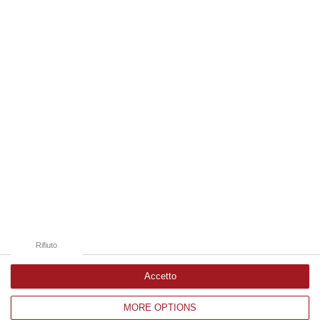
06 Agosto, 19:49
Edizioni provinciali
Catanzaro
Cosenza
Vibo Valentia
Reggio Calabria
Crotone
Rifiuto
Accetto
MORE OPTIONS