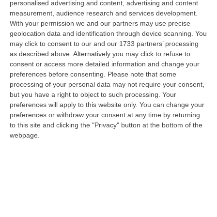
personalised advertising and content, advertising and content
laurea magistrale in Medicina e Chirurgia, Odontoiatria e Protesi den…
measurement, audience research and services development.
06 Agosto, 20:49
With your permission we and our partners may use precise
geolocation data and identification through device scanning. You
La Rivista “America Journals” Celebra Lo Stilista Anton Giulio
may click to consent to our and our 1733 partners’ processing
Grande
as described above. Alternatively you may click to refuse to
“«Rinomato per la sua impeccabile maestria artigianale e la sua
consent or access more detailed information and change your
creatività visionaria, ha trasformato la moda italiana in un’espressione
preferences before consenting.
Please note that some
dur…
processing of your personal data may not require your consent,
06 Agosto, 20:48
but you have a right to object to such processing. Your
preferences will apply to this website only. You can change your
Dai Piani Per Il Rischio Sismico Al Welfare, I Provvedimenti
preferences or withdraw your consent at any time by returning
to this site and clicking the "Privacy" button at the bottom of the
Approvati Dalla Giunta Regionale
webpage.
“CATANZARO La Giunta della Regione Calabria, nella seduta odierna, su
proposta del presidente Roberto Occhiuto, ha approvato il nuovo Protoc…
06 Agosto, 20:03
Reggio Calabria, Bernini In Visita Alla Mediterranea: «Qui La
Facoltà Di Medicina? Valuteremo La Domanda»
“REGGIO CALABRIA La ministra dell’Università e della ricerca Anna Maria
Bernini ha visitato oggi la Mediterranea di Reggio Calabria, accompa…