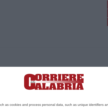
ica di News&Com S.r.l ©2012-
-2026. Tutti i diritti riservati.
ia, Lamezia Terme (CZ)
irettore responsabile Paola Militano |
Privacy
ch as cookies and process personal data, such as unique identifiers an