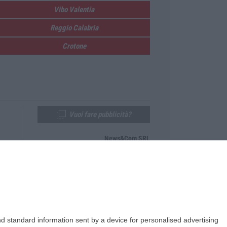
Vibo Valentia
Reggio Calabria
Crotone
Vuoi fare pubblicità?
News&Com SRL
Telefono:
0968-53665
Email:
newsandcom@gmail.com
d standard information sent by a device for personalised advertising