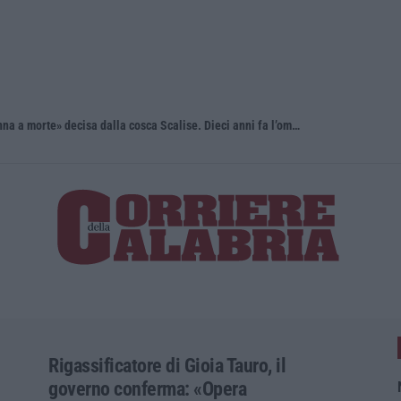
Il killer nascosto nel buio e la «condanna a morte» decisa dalla cosca Scalise. Dieci anni fa l’omicidio Pagliuso
All’asta il
Rigassificatore di Gioia Tauro, il
governo conferma: «Opera