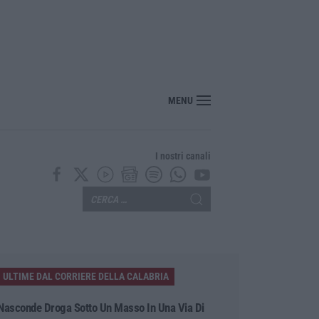
 pallone della “mano di Dio” di Maradona
MENU
I nostri canali
ULTIME DAL CORRIERE DELLA CALABRIA
Nasconde Droga Sotto Un Masso In Una Via Di