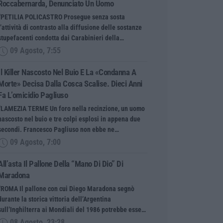
Roccabernarda, Denunciato Un Uomo
“PETILIA POLICASTRO Prosegue senza sosta
l’attività di contrasto alla diffusione delle sostanze
stupefacenti condotta dai Carabinieri della…
09 Agosto, 7:55
Il Killer Nascosto Nel Buio E La «condanna A
Morte» Decisa Dalla Cosca Scalise. Dieci Anni
Fa L’omicidio Pagliuso
“LAMEZIA TERME Un foro nella recinzione, un uomo
nascosto nel buio e tre colpi esplosi in appena due
secondi. Francesco Pagliuso non ebbe ne…
09 Agosto, 7:00
All’asta Il Pallone Della “mano Di Dio” Di
Maradona
“ROMA Il pallone con cui Diego Maradona segnò
durante la storica vittoria dell’Argentina
sull’Inghilterra ai Mondiali del 1986 potrebbe esse…
08 Agosto, 23:28