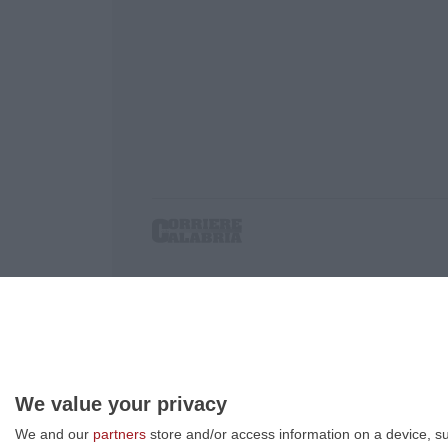
Corriere delle Calabria è una testata giornalist
P.IVA. 03199620794, Via del mare 6/G, S.Eufem
Iscrizione tribunale di Lamezia Terme 5/2011 - D
Effettua una ricerca sul Corriere delle Calabria
We value your privacy
We and our
partners
store and/or access information on a device, su