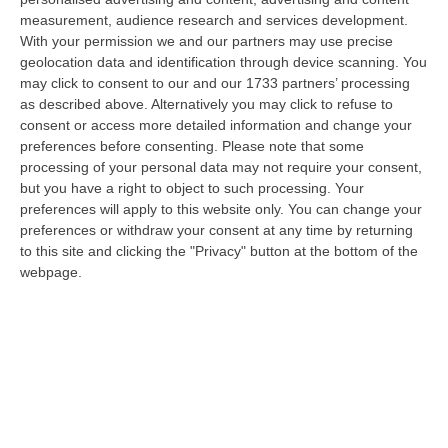
tante voci che ogni giorno raccontano, studiano, proteggono e v…
measurement, audience research and services development.
09 Agosto, 12:52
With your permission we and our partners may use precise
geolocation data and identification through device scanning. You
Evade Dai Domiciliari, Boss Ergastolano Torna In Carcere
may click to consent to our and our 1733 partners’ processing
“È tornato in carcere Giovanni Calasso, 61 anni, storico esponente della
as described above. Alternatively you may click to refuse to
Sacra Corona Unita e già condannato all’ergastolo, arrestato il 1°…
consent or access more detailed information and change your
preferences before consenting.
Please note that some
09 Agosto, 12:18
processing of your personal data may not require your consent,
but you have a right to object to such processing. Your
In Fiamme Nella Notte Il Capannone Di Un’azienda A
preferences will apply to this website only. You can change your
Montegiordano, Danni Da Oltre Un Milione Di Euro
preferences or withdraw your consent at any time by returning
“MONTEGIORDANO Un grosso incendio ha colpito questa notte un
to this site and clicking the "Privacy" button at the bottom of the
capannone della Sassone Tartufi, azienda di Montegiordano
webpage.
specializzata nella c…
09 Agosto, 11:59
È Morto Massimiliano Cencelli, Fu Ideatore Dell’omonimo
“manuale”
“ROMA E’ morto a Roma ieri pomeriggio Massimiliano Cencelli, aveva 90
anni. Funzionario della Democrazia Cristiana degli anni ’60, divenne f…