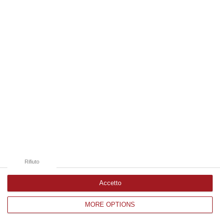
09 Agosto, 10:43
Edizioni provinciali
Catanzaro
Cosenza
Vibo Valentia
Reggio Calabria
Crotone
Rifiuto
Accetto
MORE OPTIONS
Corriere delle Calabria è una testata giornalistica di News&Com S.r.l