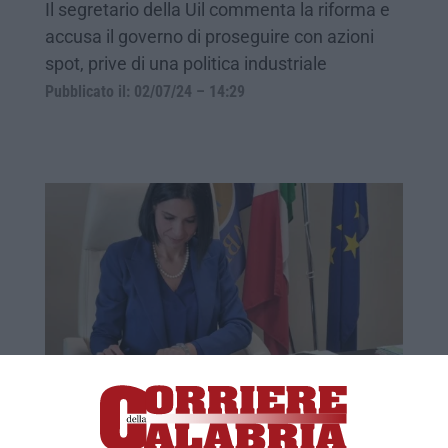
Il segretario della Uil commenta la riforma e
accusa il governo di proseguire con azioni
spot, prive di una politica industriale
Pubblicato il: 02/07/24 – 14:29
Politica Coesione Calabria, piano
straordinario per oltre 200 assunzioni
La vice presidente Princi invita gli enti ad