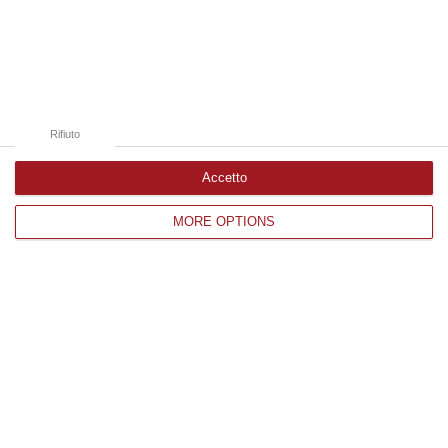
Edizioni provinciali
Catanzaro
Cosenza
Rifiuto
Vibo Valentia
Reggio Calabria
Accetto
Crotone
MORE OPTIONS
Corriere delle Calabria è una testata giornalistica di News&Com S.r.l
©2012-
-2026. Tutti i diritti riservati.
P.IVA. 03199620794, Via del mare 6/G, S.Eufemia, Lamezia Terme