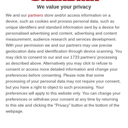
aderire alla manifestazione di interesse.
We value your privacy
Domanda di adesione da inviare entro il 30
We and our
partners
store and/or access information on a
gennaio
device, such as cookies and process personal data, such as
unique identifiers and standard information sent by a device for
Pubblicato il: 16/01/24 – 13:13
personalised advertising and content, advertising and content
measurement, audience research and services development.
With your permission we and our partners may use precise
geolocation data and identification through device scanning. You
ULTIME DAL CORRIERE DELLA CALABRIA
may click to consent to our and our 1733 partners’ processing
as described above. Alternatively you may click to refuse to
Violento Scontro Nel Vibonese, Nuovo Incidente Sulla Ex Statale
consent or access more detailed information and change your
522 A Briatico: Un Ferito
preferences before consenting.
Please note that some
“VIBO VALENTIA A poche ore dalla tragica morte di una donna a causa di
processing of your personal data may not require your consent,
un incidente avvenuto tra Zambrone e Briatico, un altro grave sinistr…
but you have a right to object to such processing. Your
preferences will apply to this website only. You can change your
09 Agosto, 15:39
preferences or withdraw your consent at any time by returning
to this site and clicking the "Privacy" button at the bottom of the
Pronto Soccorso In Affanno, In Estate Mancano 7 Mila Medici
webpage.
“La carenza di medici nei Pronto soccorso si aggrava d’estate, quando
alle scoperture strutturali degli organici si aggiungono le assenze pe…
09 Agosto, 15:13