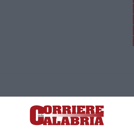
ica di News&Com S.r.l ©2012-
-2026. Tutti i diritti riservati.
ia, Lamezia Terme (CZ)
irettore responsabile Paola Militano |
Privacy