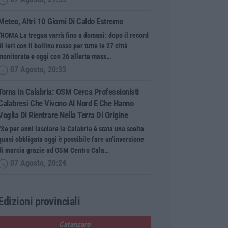
Meteo, Altri 10 Giorni Di Caldo Estremo
“ROMA La tregua varrà fino a domani: dopo il record
di ieri con il bollino rosso per tutte le 27 città
monitorate e oggi con 26 allerte mass…
07 Agosto, 20:33
Torna In Calabria: OSM Cerca Professionisti
Calabresi Che Vivono Al Nord E Che Hanno
Voglia Di Rientrare Nella Terra Di Origine
“Se per anni lasciare la Calabria è stata una scelta
quasi obbligata oggi è possibile fare un’inversione
di marcia grazie ad OSM Centro Cala…
07 Agosto, 20:24
Edizioni provinciali
Catanzaro