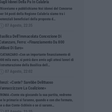
Sugli Idonei Della Pa In Calabria
“Riceviamo e pubblichiamo Noi idonei del Concorso
per 54 posti della Regione Calabria siamo tra i
potenziali beneficiari della proposta d…
07 Agosto, 22:35
Basilica Dell’Immacolata Concezione Di
Catanzaro, Ferro: «finanziamento Da 800
Milioni Di Euro»
“CATANZARO «Con un importante finanziamento di
800 mila euro, si potrà dare avvio agli attesi lavori di
ristrutturazione della Basilica dell…
07 Agosto, 22:02
Renzi: «Conte? Sarebbe Delittuoso
Vannaccizzare La Coalizione»
“ROMA «Conte sta giocando la sua partita, vedremo
se le primarie si faranno, quando e con che formato,
se a due Conte-Schlein o se ci sarann…
07 Agosto, 21:35