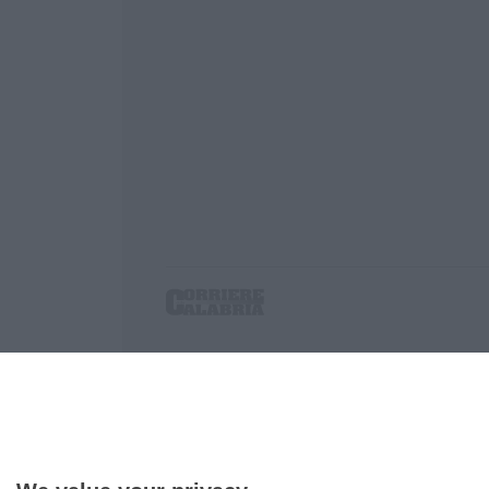
Corriere delle Calabria è una testata giornalist
P.IVA. 03199620794, Via del mare 6/G, S.Eufem
Iscrizione tribunale di Lamezia Terme 5/2011 - D
Effettua una ricerca sul Corriere delle Calabria