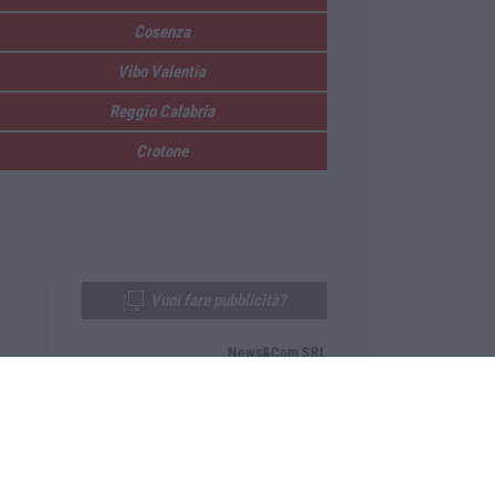
Cosenza
Vibo Valentia
Reggio Calabria
Crotone
Vuoi fare pubblicità?
News&Com SRL
Telefono:
0968-53665
Email:
newsandcom@gmail.com