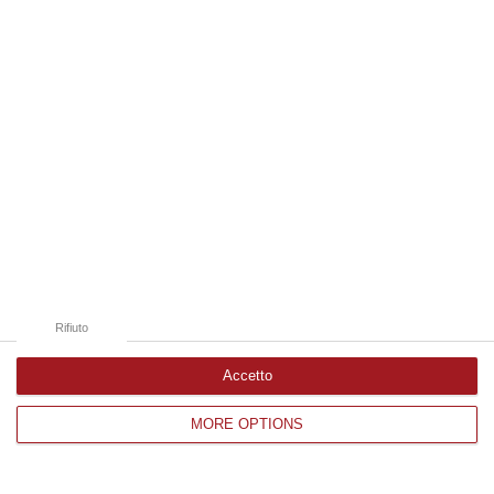
Edizioni provinciali
Catanzaro
Cosenza
Vibo Valentia
Reggio Calabria
Crotone
Rifiuto
Accetto
MORE OPTIONS
Corriere delle Calabria è una testata giornalistica di News&Com S.r.l
©2012-
-2026. Tutti i diritti riservati.
P.IVA. 03199620794, Via del mare 6/G, S.Eufemia, Lamezia Terme