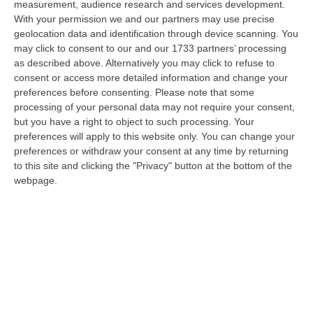
measurement, audience research and services development.
07 Agosto, 22:02
With your permission we and our partners may use precise
geolocation data and identification through device scanning. You
Renzi: «Conte? Sarebbe Delittuoso Vannaccizzare La Coalizione»
may click to consent to our and our 1733 partners’ processing
“ROMA «Conte sta giocando la sua partita, vedremo se le primarie si
as described above. Alternatively you may click to refuse to
faranno, quando e con che formato, se a due Conte-Schlein o se ci
consent or access more detailed information and change your
sarann…
preferences before consenting.
Please note that some
07 Agosto, 21:35
processing of your personal data may not require your consent,
but you have a right to object to such processing. Your
Meteo, Altri 10 Giorni Di Caldo Estremo
preferences will apply to this website only. You can change your
preferences or withdraw your consent at any time by returning
“ROMA La tregua varrà fino a domani: dopo il record di ieri con il bollino
to this site and clicking the "Privacy" button at the bottom of the
rosso per tutte le 27 città monitorate e oggi con 26 allerte mass…
webpage.
07 Agosto, 20:33
Torna In Calabria: OSM Cerca Professionisti Calabresi Che Vivono
Al Nord E Che Hanno Voglia Di Rientrare Nella Terra Di Origine
“Se per anni lasciare la Calabria è stata una scelta quasi obbligata oggi è
possibile fare un’inversione di marcia grazie ad OSM Centro Cala…
07 Agosto, 20:24