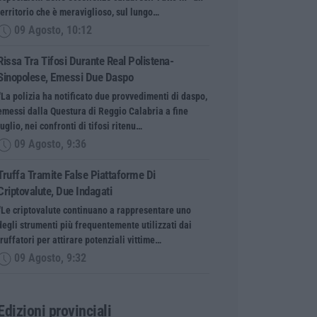
territorio che è meraviglioso, sul lungo…
09 Agosto, 10:12
Rissa Tra Tifosi Durante Real Polistena-
Sinopolese, Emessi Due Daspo
“La polizia ha notificato due provvedimenti di daspo,
emessi dalla Questura di Reggio Calabria a fine
luglio, nei confronti di tifosi ritenu…
09 Agosto, 9:36
Truffa Tramite False Piattaforme Di
Criptovalute, Due Indagati
“Le criptovalute continuano a rappresentare uno
degli strumenti più frequentemente utilizzati dai
truffatori per attirare potenziali vittime…
09 Agosto, 9:32
Edizioni provinciali