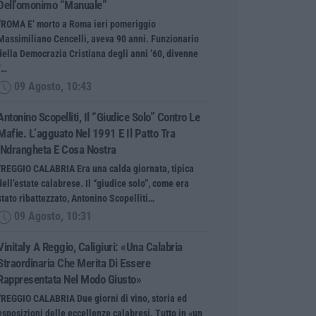
Dell’omonimo “manuale”
“ROMA E’ morto a Roma ieri pomeriggio
Massimiliano Cencelli, aveva 90 anni. Funzionario
della Democrazia Cristiana degli anni ’60, divenne
f…
09 Agosto, 10:43
Antonino Scopelliti, Il “giudice Solo” Contro Le
Mafie. L’agguato Nel 1991 E Il Patto Tra
‘ndrangheta E Cosa Nostra
“REGGIO CALABRIA Era una calda giornata, tipica
dell’estate calabrese. Il “giudice solo”, come era
stato ribattezzato, Antonino Scopelliti…
09 Agosto, 10:31
Vinitaly A Reggio, Caligiuri: «Una Calabria
Straordinaria Che Merita Di Essere
Rappresentata Nel Modo Giusto»
“REGGIO CALABRIA Due giorni di vino, storia ed
esposizioni delle eccellenze calabresi. Tutto in «un