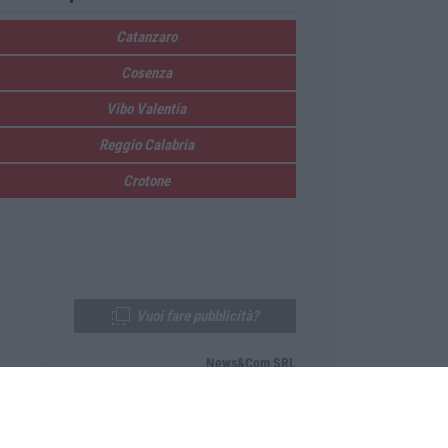
Catanzaro
Cosenza
Vibo Valentia
Reggio Calabria
Crotone
Vuoi fare pubblicità?
News&Com SRL
Telefono:
0968-53665
Email:
newsandcom@gmail.com