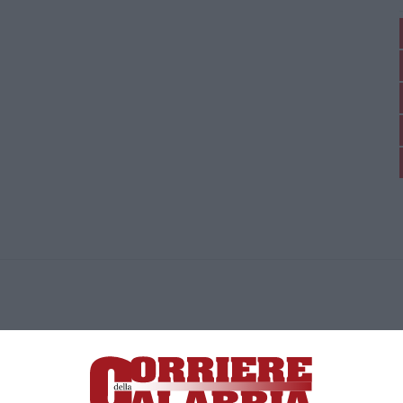
ica di News&Com S.r.l ©2012-
-2026. Tutti i diritti riservati.
ia, Lamezia Terme (CZ)
irettore responsabile Paola Militano |
Privacy