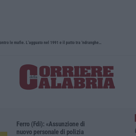
Antonino Scopelliti, il “giudice solo” contro le mafie. L’agguato nel 1991 e il patto tra ‘ndrangheta e Cosa nostra
Ferro (Fdi): «Assunzione di
nuovo personale di polizia