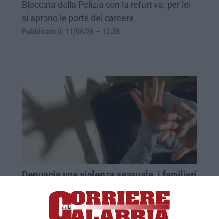
Bloccata dalla Polizia con la refurtiva, per lei
si aprono le porte del carcere
Pubblicato il: 11/06/26 – 12:28
Denuncia una violenza sessuale, i familiari
la picchiano: nei guai due persone
La ragazza sarebbe stata aggredita e
“frustata” dalla zia e dal cugino per aver