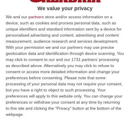
collaborato con le autorità “inimicandosi” la
We value your privacy
criminalità organizzata
We and our
partners
store and/or access information on a
Pubblicato il: 30/04/25 – 11:23
device, such as cookies and process personal data, such as
unique identifiers and standard information sent by a device for
personalised advertising and content, advertising and content
measurement, audience research and services development.
ULTIME DAL CORRIERE DELLA CALABRIA
With your permission we and our partners may use precise
geolocation data and identification through device scanning. You
L’estate Di Sangue Sulle Strade Vibonesi, Le Vite Spezzate Di
may click to consent to our and our 1731 partners’ processing
Carmelo E Andrea E Una Provincia Sotto Shock
as described above. Alternatively you may click to refuse to
consent or access more detailed information and change your
“VIBO VALENTIA Carmelo aveva 27 anni, Andrea solo 23. Due giovani vite
preferences before consenting.
Please note that some
spezzate, famiglie e comunità sconvolte in una drammatica scia di san…
processing of your personal data may not require your consent,
06 Agosto, 19:10
but you have a right to object to such processing. Your
preferences will apply to this website only. You can change your
Omicidio Di Massimo Speranza “il Brasiliano”, I Dubbi Sul
preferences or withdraw your consent at any time by returning
Mandante E Sui Luoghi Delle Riunioni
to this site and clicking the "Privacy" button at the bottom of the
“COSENZA Sono state le dichiarazioni offerte dai collaboratori di
webpage.
giustizia a consentire alla Distrettuale Antimafia di Catanzaro di ricostr…
06 Agosto, 18:24