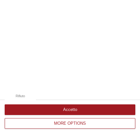
Edizioni provinciali
Catanzaro
Cosenza
Vibo Valentia
Reggio Calabria
Crotone
Rifiuto
Accetto
MORE OPTIONS
Corriere delle Calabria è una testata giornalistica di News&Com S.r.l
©2012-
-2026. Tutti i diritti riservati.