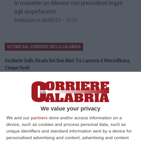
In manette un 48enne con precedenti legati
agli stupefacenti
Pubblicato il: 06/05/23 – 13:17
ULTIME DAL CORRIERE DELLA CALABRIA
Incidente Sulla Strada Dei Due Mari Tra Lamezia E Marcellinara,
Cinque Feriti
“LAMEZIA TERME A causa di un incidente verificatosi al km 21,000 sulla
strada statale 280 “Dei Due Mari”, è provvisoriamente chiusa la car…
09 Agosto, 8:34
Nasconde Droga Sotto Un Masso In Una Via Di Roccabernarda,
We value your privacy
Denunciato Un Uomo
We and our
partners
store and/or access information on a
“PETILIA POLICASTRO Prosegue senza sosta l’attività di contrasto alla
device, such as cookies and process personal data, such as
diffusione delle sostanze stupefacenti condotta dai Carabinieri della…
unique identifiers and standard information sent by a device for
09 Agosto, 7:55
personalised advertising and content, advertising and content