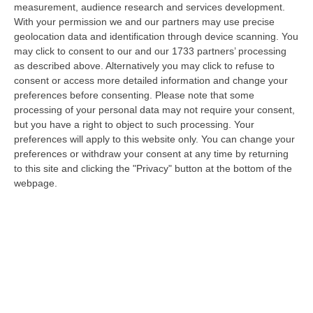
measurement, audience research and services development.
Il Killer Nascosto Nel Buio E La «condanna A Morte» Decisa Dalla
With your permission we and our partners may use precise
Cosca Scalise. Dieci Anni Fa L’omicidio Pagliuso
geolocation data and identification through device scanning. You
may click to consent to our and our 1733 partners’ processing
“LAMEZIA TERME Un foro nella recinzione, un uomo nascosto nel buio e
as described above. Alternatively you may click to refuse to
tre colpi esplosi in appena due secondi. Francesco Pagliuso non ebbe
consent or access more detailed information and change your
ne…
preferences before consenting.
Please note that some
09 Agosto, 7:00
processing of your personal data may not require your consent,
but you have a right to object to such processing. Your
All’asta Il Pallone Della “mano Di Dio” Di Maradona
preferences will apply to this website only. You can change your
“ROMA Il pallone con cui Diego Maradona segnò durante la storica
preferences or withdraw your consent at any time by returning
vittoria dell’Argentina sull’Inghilterra ai Mondiali del 1986 potrebbe
to this site and clicking the "Privacy" button at the bottom of the
esse…
webpage.
08 Agosto, 23:28
Milano, Vannacci Candida Il Generale Burgio
“ROMA “La sfida delle grandi città correremo in tutte le grandi città
Milano, Bologna, Roma e Napoli. Ci presenteremo come Futuro
nazionale…
08 Agosto, 22:19