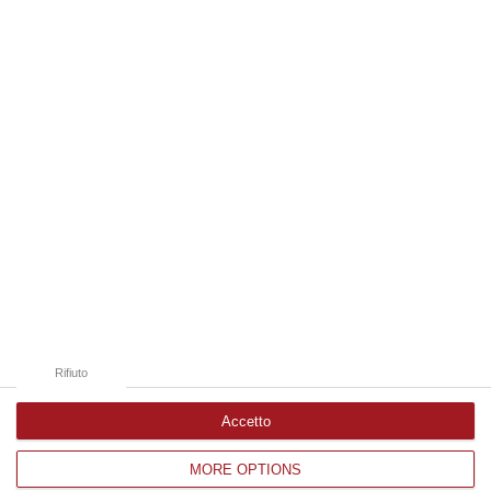
09 Agosto, 9:36
Edizioni provinciali
Catanzaro
Cosenza
Vibo Valentia
Reggio Calabria
Crotone
Rifiuto
Accetto
MORE OPTIONS