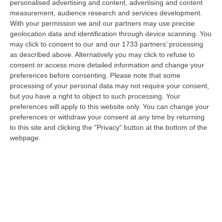
anni. Funzionario della Democrazia Cristiana degli anni ’60, divenne f…
personalised advertising and content, advertising and content
measurement, audience research and services development.
09 Agosto, 10:43
With your permission we and our partners may use precise
geolocation data and identification through device scanning. You
Antonino Scopelliti, Il “giudice Solo” Contro Le Mafie. L’agguato
may click to consent to our and our 1733 partners’ processing
Nel 1991 E Il Patto Tra ‘ndrangheta E Cosa Nostra
as described above. Alternatively you may click to refuse to
“REGGIO CALABRIA Era una calda giornata, tipica dell’estate calabrese. Il
consent or access more detailed information and change your
“giudice solo”, come era stato ribattezzato, Antonino Scopelliti…
preferences before consenting.
Please note that some
09 Agosto, 10:31
processing of your personal data may not require your consent,
but you have a right to object to such processing. Your
Vinitaly A Reggio, Caligiuri: «Una Calabria Straordinaria Che
preferences will apply to this website only. You can change your
Merita Di Essere Rappresentata Nel Modo Giusto»
preferences or withdraw your consent at any time by returning
to this site and clicking the "Privacy" button at the bottom of the
“REGGIO CALABRIA Due giorni di vino, storia ed esposizioni delle
webpage.
eccellenze calabresi. Tutto in «un territorio che è meraviglioso, sul
lungo…
09 Agosto, 10:12
Rissa Tra Tifosi Durante Real Polistena-Sinopolese, Emessi Due
Daspo
“La polizia ha notificato due provvedimenti di daspo, emessi dalla
Questura di Reggio Calabria a fine luglio, nei confronti di tifosi ritenu…