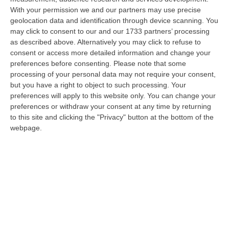
Gioia Tauro, Blitz Ad Alto Impatto Alla Ciambra: 24 Perquisizioni E
With your permission we and our partners may use precise
275 Persone Identificate – VIDEO
geolocation data and identification through device scanning. You
“Maxi servizio congiunto di controllo del territorio nel quartiere Ciambra
may click to consent to our and our 1733 partners’ processing
di Gioia Tauro, area indicata come ad alta densità criminale. L’o…
as described above. Alternatively you may click to refuse to
08 Agosto, 8:49
consent or access more detailed information and change your
preferences before consenting.
Please note that some
Regione Calabria, Buono Pasto A 8 Euro E Welfare Per I Pendolari:
processing of your personal data may not require your consent,
Il CSA-Cisal Promuove Il Nuovo Contratto Integrativo
but you have a right to object to such processing. Your
preferences will apply to this website only. You can change your
“Il CSA-Cisal esprime apprezzamento per la sottoscrizione del Contratto
preferences or withdraw your consent at any time by returning
collettivo integrativo 2026 del personale del comparto della Regione…
to this site and clicking the "Privacy" button at the bottom of the
08 Agosto, 8:38
webpage.
Esodo Estivo, Sabato Da Bollino Nero: Traffico Intenso Verso La
Calabria
“È la giornata più difficile del secondo grande weekend dell’esodo estivo.
Sabato 8 agosto è da bollino nero sulle strade italiane, con il p…
08 Agosto, 7:45