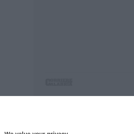
Corriere delle Calabria è una testata giornalist
P.IVA. 03199620794, Via del mare 6/G, S.Eufem
Iscrizione tribunale di Lamezia Terme 5/2011 - D
Effettua una ricerca sul Corriere delle Calabria