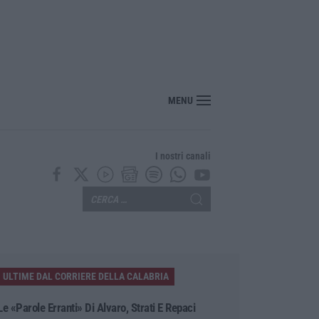
si 20 mila euro nascosti in casa, un arresto a Belvedere Marittimo
MENU
I nostri canali
ULTIME DAL CORRIERE DELLA CALABRIA
Le «parole Erranti» Di Alvaro, Strati E Repaci