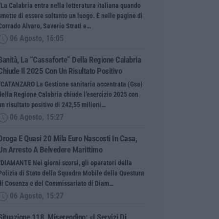
“La Calabria entra nella letteratura italiana quando
smette di essere soltanto un luogo. È nelle pagine di
Corrado Alvaro, Saverio Strati e…
06 Agosto, 16:05
Sanità, La “cassaforte” Della Regione Calabria
Chiude Il 2025 Con Un Risultato Positivo
“CATANZARO La Gestione sanitaria accentrata (Gsa)
della Regione Calabria chiude l’esercizio 2025 con
un risultato positivo di 242,55 milioni…
06 Agosto, 15:27
Droga E Quasi 20 Mila Euro Nascosti In Casa,
Un Arresto A Belvedere Marittimo
“DIAMANTE Nei giorni scorsi, gli operatori della
Polizia di Stato della Squadra Mobile della Questura
di Cosenza e del Commissariato di Diam…
06 Agosto, 15:27
Situazione 118, Miserendino: «I Servizi Di