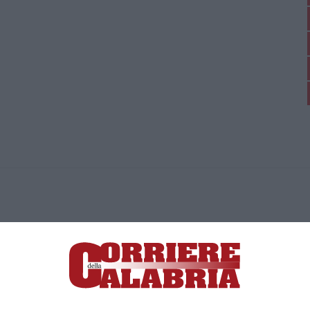
ica di News&Com S.r.l ©2012-
-2026. Tutti i diritti riservati.
ia, Lamezia Terme (CZ)
irettore responsabile Paola Militano |
Privacy