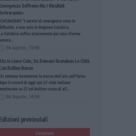
Emergenza Soffrono Ma I Risultati
Arriveranno»
“CATANZARO “I servizi di emergenza sono in
difficoltà, e non solo in Regione Calabria.
La Calabria soffre sicuramente per una riforma
ancora…
06 Agosto, 15:00
Afa In Lieve Calo, Da Domani Scendono Le Città
Con Bollino Rosso
“Si attenua lievemente la morsa dell’afa sull’Italia:
dopo il record di oggi con 27 città italiane
monitorate su 27 col bollino rosso di all…
06 Agosto, 14:54
Edizioni provinciali
Catanzaro