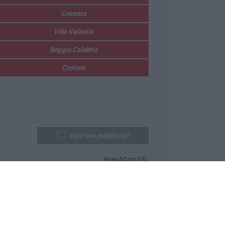
Cosenza
Vibo Valentia
Reggio Calabria
Crotone
Vuoi fare pubblicità?
News&Com SRL
Telefono:
0968-53665
Email:
newsandcom@gmail.com