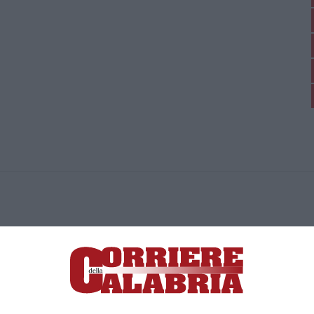
ica di News&Com S.r.l ©2012-
-2026. Tutti i diritti riservati.
ia, Lamezia Terme (CZ)
irettore responsabile Paola Militano |
Privacy