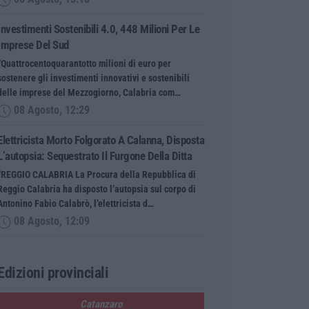
Investimenti Sostenibili 4.0, 448 Milioni Per Le
Imprese Del Sud
“Quattrocentoquarantotto milioni di euro per
sostenere gli investimenti innovativi e sostenibili
delle imprese del Mezzogiorno, Calabria com…
08 Agosto, 12:29
Elettricista Morto Folgorato A Calanna, Disposta
L’autopsia: Sequestrato Il Furgone Della Ditta
“REGGIO CALABRIA La Procura della Repubblica di
Reggio Calabria ha disposto l’autopsia sul corpo di
Antonino Fabio Calabrò, l’elettricista d…
08 Agosto, 12:09
Edizioni provinciali
Catanzaro