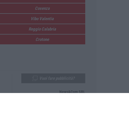
Cosenza
Vibo Valentia
Reggio Calabria
Crotone
Vuoi fare pubblicità?
News&Com SRL
Telefono:
0968-53665
Email:
newsandcom@gmail.com