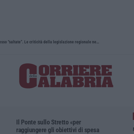
“Carenze informative” e procedure spesso “saltate”. Le criticità della legislazione regionale nel 2025
Travolge i 
Il Ponte sullo Stretto «per
raggiungere gli obiettivi di spesa