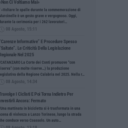
«Non Ci Voltiamo Mai»
” «Voltare le spalle durante la commemorazione di
Marcinelle è un gesto grave e vergognoso. Oggi,
durante la cerimonia per i 262 lavoratori…
08 Agosto, 15:11
“Carenze Informative” E Procedure Spesso
“saltate”. Le Criticità Della Legislazione
Regionale Nel 2025
“CATANZARO La Corte dei Conti promuove “con
riserva” (con molte riserve…) la produzione
legislativa della Regione Calabria nel 2025. Nella r…
08 Agosto, 14:34
Travolge I Ciclisti E Poi Torna Indietro Per
Investirli Ancora: Fermato
“Una mattinata in bicicletta si è trasformata in una
scena di violenza a Lanzo Torinese, lungo la strada
che conduce verso Coassolo. Un auto…
08 Agosto, 13:18