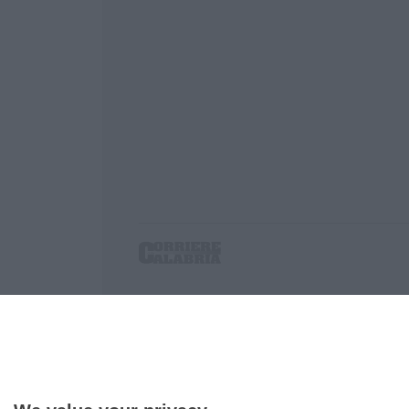
Corriere delle Calabria è una testata giornalist
P.IVA. 03199620794, Via del mare 6/G, S.Eufem
Iscrizione tribunale di Lamezia Terme 5/2011 - D
Effettua una ricerca sul Corriere delle Calabria