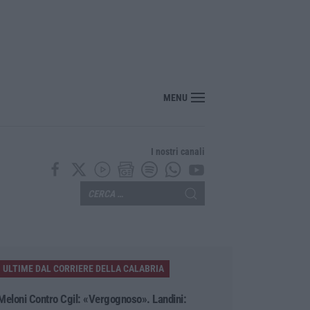
ciclisti e poi torna indietro per investirli ancora: fermato
MENU
I nostri canali
ULTIME DAL CORRIERE DELLA CALABRIA
Meloni Contro Cgil: «Vergognoso». Landini: