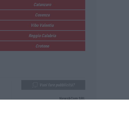
Catanzaro
Cosenza
Vibo Valentia
Reggio Calabria
Crotone
Vuoi fare pubblicità?
News&Com SRL
Telefono:
0968-53665
Email:
newsandcom@gmail.com