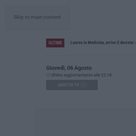
Skip to main content
ULTIME
Sistema bibliotecario vibonese, la dura replica di Soriano e Romeo: «Il fallimento è di chi ha staccato la spina»
Laurea in Medicina, arriva il decreto:
Giovedì, 06 Agosto
Ultimo aggiornamento alle 22:18
DIRETTA TV