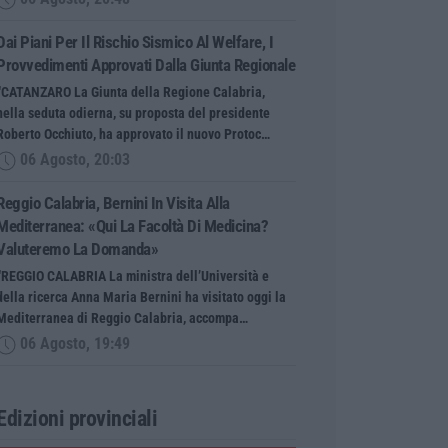
Dai Piani Per Il Rischio Sismico Al Welfare, I
Provvedimenti Approvati Dalla Giunta Regionale
“CATANZARO La Giunta della Regione Calabria,
nella seduta odierna, su proposta del presidente
Roberto Occhiuto, ha approvato il nuovo Protoc…
06 Agosto, 20:03
Reggio Calabria, Bernini In Visita Alla
Mediterranea: «Qui La Facoltà Di Medicina?
Valuteremo La Domanda»
“REGGIO CALABRIA La ministra dell’Università e
della ricerca Anna Maria Bernini ha visitato oggi la
Mediterranea di Reggio Calabria, accompa…
06 Agosto, 19:49
Edizioni provinciali