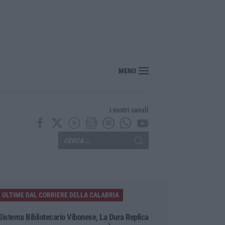
“America Journals” celebra lo stilista Anton Giulio Grande
MENU
I nostri canali
ULTIME DAL CORRIERE DELLA CALABRIA
Sistema Bibliotecario Vibonese, La Dura Replica