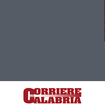
ica di News&Com S.r.l ©2012-
-2026. Tutti i diritti riservati.
ia, Lamezia Terme (CZ)
irettore responsabile Paola Militano |
Privacy