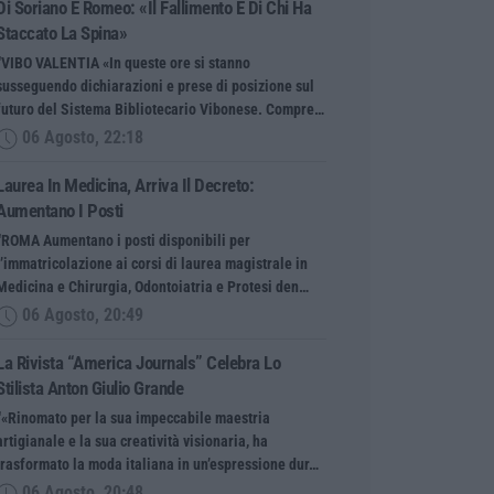
Di Soriano E Romeo: «Il Fallimento È Di Chi Ha
Staccato La Spina»
“VIBO VALENTIA «In queste ore si stanno
susseguendo dichiarazioni e prese di posizione sul
futuro del Sistema Bibliotecario Vibonese. Compre…
06 Agosto, 22:18
Laurea In Medicina, Arriva Il Decreto:
Aumentano I Posti
“ROMA Aumentano i posti disponibili per
l’immatricolazione ai corsi di laurea magistrale in
Medicina e Chirurgia, Odontoiatria e Protesi den…
06 Agosto, 20:49
La Rivista “America Journals” Celebra Lo
Stilista Anton Giulio Grande
“«Rinomato per la sua impeccabile maestria
artigianale e la sua creatività visionaria, ha
trasformato la moda italiana in un’espressione dur…
06 Agosto, 20:48