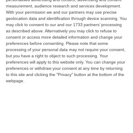
Occhiuto…
measurement, audience research and services development.
07 Agosto, 17:05
With your permission we and our partners may use precise
geolocation data and identification through device scanning. You
Gestione Sanitaria Accentrata, La Giunta Regionale Approva Il
may click to consent to our and our 1733 partners’ processing
Bilancio: Utile D’esercizio Di Oltre 240 Milioni
as described above. Alternatively you may click to refuse to
consent or access more detailed information and change your
“CATANZARO Su proposta del presidente Roberto Occhiuto, la Giunta
preferences before consenting.
Please note that some
della Regione Calabria ha approvato il bilancio di esercizio 2025 della
processing of your personal data may not require your consent,
Ge…
but you have a right to object to such processing. Your
07 Agosto, 16:54
preferences will apply to this website only. You can change your
preferences or withdraw your consent at any time by returning
Whisky, Il Nuovo Viaggio Sonoro Dei Duettango È Disponibile Ora
to this site and clicking the "Privacy" button at the bottom of the
“COSENZA È disponibile da oggi su tutte le principali piattaforme digitali
webpage.
e in formato fisico Whisky, il nuovo album dei Duettango, Filippo…
07 Agosto, 16:39
Ultimatum Della Spagna All’Italia: «Revochi I Controlli Alle
Frontiere»
“Il governo spagnolo chiede all’Italia di revocare entro domenica 9 agosto
i controlli alle frontiere reintrodotti il primo agosto, dopo la…