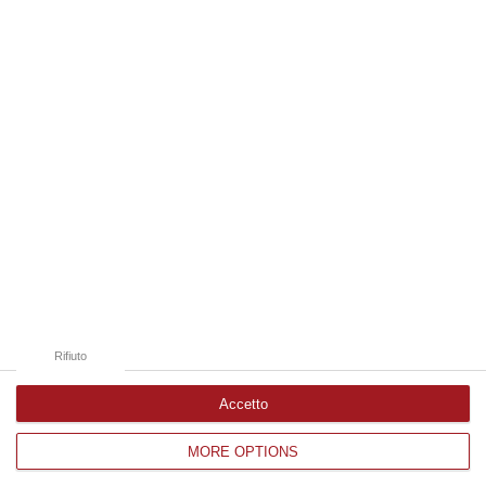
07 Agosto, 15:38
Edizioni provinciali
Catanzaro
Cosenza
Vibo Valentia
Reggio Calabria
Crotone
Rifiuto
Accetto
MORE OPTIONS
Corriere delle Calabria è una testata giornalistica di News&Com S.r.l