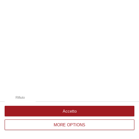
Edizioni provinciali
Catanzaro
Cosenza
Vibo Valentia
Reggio Calabria
Crotone
Rifiuto
Accetto
MORE OPTIONS
Corriere delle Calabria è una testata giornalistica di News&Com S.r.l
©2012-
-2026. Tutti i diritti riservati.