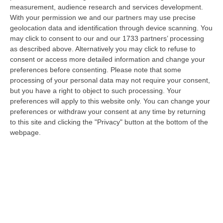
dare avvio agli attesi lavori di ristrutturazione della Basilica dell…
measurement, audience research and services development.
07 Agosto, 22:02
With your permission we and our partners may use precise
geolocation data and identification through device scanning. You
Renzi: «Conte? Sarebbe Delittuoso Vannaccizzare La Coalizione»
may click to consent to our and our 1733 partners’ processing
as described above. Alternatively you may click to refuse to
“ROMA «Conte sta giocando la sua partita, vedremo se le primarie si
consent or access more detailed information and change your
faranno, quando e con che formato, se a due Conte-Schlein o se ci
preferences before consenting.
Please note that some
sarann…
processing of your personal data may not require your consent,
07 Agosto, 21:35
but you have a right to object to such processing. Your
preferences will apply to this website only. You can change your
Meteo, Altri 10 Giorni Di Caldo Estremo
preferences or withdraw your consent at any time by returning
“ROMA La tregua varrà fino a domani: dopo il record di ieri con il bollino
to this site and clicking the "Privacy" button at the bottom of the
rosso per tutte le 27 città monitorate e oggi con 26 allerte mass…
webpage.
07 Agosto, 20:33
Torna In Calabria: OSM Cerca Professionisti Calabresi Che Vivono
Al Nord E Che Hanno Voglia Di Rientrare Nella Terra Di Origine
“Se per anni lasciare la Calabria è stata una scelta quasi obbligata oggi è
possibile fare un’inversione di marcia grazie ad OSM Centro Cala…
07 Agosto, 20:24