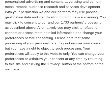
personalised advertising and content, advertising and content
sicurezza vittima di un violento pestaggio avvenuto sulla costa tirrenica
measurement, audience research and services development.
c…
With your permission we and our partners may use precise
10 Agosto, 7:16
geolocation data and identification through device scanning. You
may click to consent to our and our 1733 partners’ processing
Quando Il Bosco Resta Solo
as described above. Alternatively you may click to refuse to
“La Calabria brucia d’estate, ma il fuoco comincia quando le montagne si
consent or access more detailed information and change your
spopolano, quando le campagne vengono abbandonate, quando nei
preferences before consenting.
Please note that some
bosch…
processing of your personal data may not require your consent,
10 Agosto, 7:00
but you have a right to object to such processing. Your
preferences will apply to this website only. You can change your
Statale 106 Senza Pace: Traffico In Tilt Nel Tratto Cosentino Per
preferences or withdraw your consent at any time by returning
to this site and clicking the "Privacy" button at the bottom of the
Un Tir In Fiamme In Galleria
webpage.
“COSENZA Non bastavano gli incidenti, ecco i mezzi in fiamme: oggi un
Tir ha preso fuoco sulla statale 106 nella nuova galleria del terzo me…
09 Agosto, 21:50
Vinitaly And The City, Calderone: «La Calabria Dimostra Vivacità
Imprenditoriale E Crescita Occupazionale»
“REGGIO CALABRIA Arriva puntuale all’area talk del Vinitaly and the city
a Reggio Calabria la ministra del lavoro Marina Elvira Calderone. «…