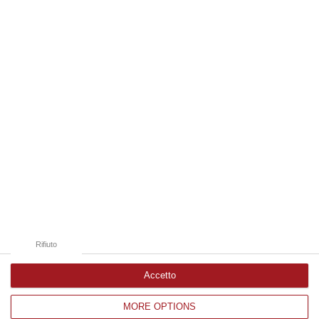
09 Agosto, 20:31
Edizioni provinciali
Catanzaro
Cosenza
Vibo Valentia
Reggio Calabria
Crotone
Rifiuto
Accetto
MORE OPTIONS