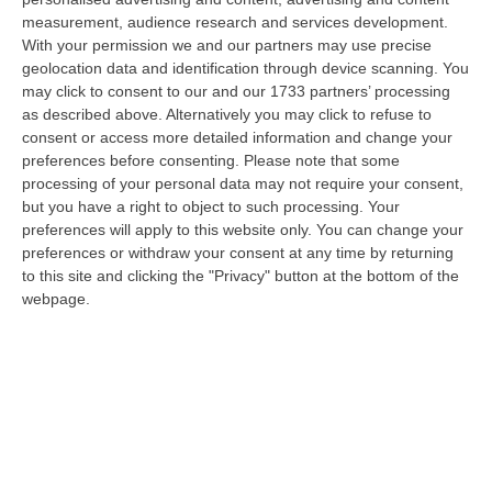
operazione di soccorso nel Parco Nazionale dell’Aspromonte, nel
measurement, audience research and services development.
territorio c…
With your permission we and our partners may use precise
07 Agosto, 9:02
geolocation data and identification through device scanning. You
may click to consent to our and our 1733 partners’ processing
Blitz Nel Cosentino, Scoperta Coltivazione Di Marijuana.
as described above. Alternatively you may click to refuse to
Sequestrate 200 Piante – VIDEO
consent or access more detailed information and change your
preferences before consenting.
Please note that some
“COSENZA I Finanzieri del Comando Provinciale Cosenza, nell’ambito di
processing of your personal data may not require your consent,
specifica attività di controllo del territorio finalizzata alla preven…
but you have a right to object to such processing. Your
07 Agosto, 8:51
preferences will apply to this website only. You can change your
preferences or withdraw your consent at any time by returning
Entra Nel Terreno E Ruba Dodici Galline Nel Crotonese, Denunciato
to this site and clicking the "Privacy" button at the bottom of the
Per Furto
webpage.
“PETILIA POLICASTRO Nell’ambito dell’intensificazione dei servizi di
controllo del territorio disposti dalla Compagnia Carabinieri di Petili…
07 Agosto, 8:27
Etna, Fontana Di Lava: Voli Dirottati
“CATANIA Nuova fase parossistica sull’Etna con fontana di lava presente
al cratere Voragine e una nube eruttiva che si disperde in direzione…