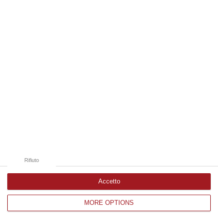
07 Agosto, 8:07
Edizioni provinciali
Catanzaro
Cosenza
Vibo Valentia
Reggio Calabria
Crotone
Rifiuto
Accetto
MORE OPTIONS
Corriere delle Calabria è una testata giornalistica di News&Com S.r.l