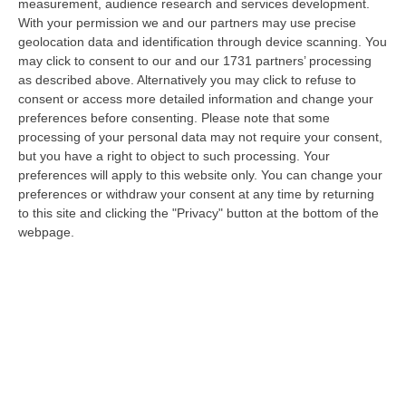
measurement, audience research and services development.
Cedir Di Reggio, L’appalto Da 4 Milioni E Il Controllo Occulto Di
With your permission we and our partners may use precise
Scirocco Dietro L’impresa. «L’ha Fatto Franco, Non L’ho Fatto Io»
geolocation data and identification through device scanning. You
may click to consent to our and our 1731 partners’ processing
“REGGIO CALABRIA Un appalto pubblico da oltre quattro milioni di euro
as described above. Alternatively you may click to refuse to
per ridurre i consumi energetici del Centro direzionale di Reggio Cala…
consent or access more detailed information and change your
06 Agosto, 17:06
preferences before consenting.
Please note that some
processing of your personal data may not require your consent,
Sanità, Pd E Fp Cgil All’attacco: «Trionfalismi Fuori Luogo»
but you have a right to object to such processing. Your
“LAMEZIA TERME “Ma di quale uscita dal commissariamento della sanità
preferences will apply to this website only. You can change your
calabrese stiamo parlando? La realtà dei fatti smentisce definitivament…
preferences or withdraw your consent at any time by returning
to this site and clicking the "Privacy" button at the bottom of the
06 Agosto, 16:55
webpage.
Cosenza, Morte Mohamed Bessioud. Orrico: «Una Ferita Profonda
Che Necessita Giustizia»
“COSENZA «La tragica morte di Mohamed Amin Bessioud, il
venticinquenne di nazionalità italiana e di origini tunisine lanciatosi nel
vuoto ne…
06 Agosto, 16:51