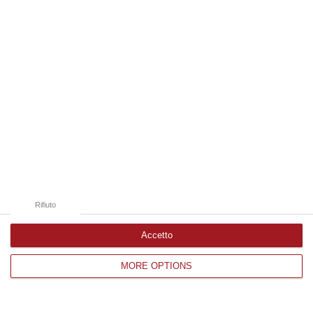
Edizioni provinciali
Catanzaro
Cosenza
Vibo Valentia
Reggio Calabria
Crotone
Rifiuto
Accetto
Corriere delle Calabria è una testata giornalistica di News&Com S.r.l
MORE OPTIONS
©2012-
-2026. Tutti i diritti riservati.
P.IVA. 03199620794, Via del mare 6/G, S.Eufemia, Lamezia Terme