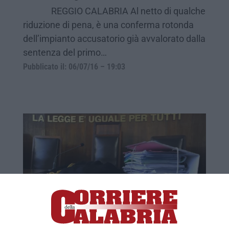
REGGIO CALABRIA Al netto di qualche
riduzione di pena, è una conferma rotonda
dell’impianto accusatorio già avvalorato dalla
sentenza del primo…
Pubblicato il: 06/07/16 – 19:03
Processo d'appello contro il clan della