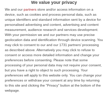
montagna, pg: confermare le condanne
We value your privacy
REGGIO CALABRIA «Confermate tutte le
We and our
partners
store and/or access information on a
pene del primo grado». È questa la richiesta
device, such as cookies and process personal data, such as
unique identifiers and standard information sent by a device for
del sostituto pg Giuseppe Adornato al
personalised advertising and content, advertising and content
termine della sua requisitori…
measurement, audience research and services development.
Pubblicato il: 08/01/16 – 18:37
With your permission we and our partners may use precise
geolocation data and identification through device scanning. You
may click to consent to our and our 1731 partners’ processing
as described above. Alternatively you may click to refuse to
consent or access more detailed information and change your
preferences before consenting.
Please note that some
processing of your personal data may not require your consent,
but you have a right to object to such processing. Your
preferences will apply to this website only. You can change your
preferences or withdraw your consent at any time by returning
to this site and clicking the "Privacy" button at the bottom of the
webpage.
Epilogo, 10 anni a Pitasi