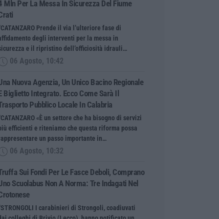
4 Mln Per La Messa In Sicurezza Del Fiume
Crati
“CATANZARO Prende il via l’ulteriore fase di
affidamento degli interventi per la messa in
sicurezza e il ripristino dell’officiosità idrauli…
06 Agosto, 10:42
Una Nuova Agenzia, Un Unico Bacino Regionale
E Biglietto Integrato. Ecco Come Sarà Il
Trasporto Pubblico Locale In Calabria
“CATANZARO «È un settore che ha bisogno di servizi
più efficienti e riteniamo che questa riforma possa
rappresentare un passo importante in…
06 Agosto, 10:32
Truffa Sui Fondi Per Le Fasce Deboli, Comprano
Uno Scuolabus Non A Norma: Tre Indagati Nel
Crotonese
“STRONGOLI I carabinieri di Strongoli, coadiuvati
dai colleghi di Brivio (Lecco), hanno notificato un