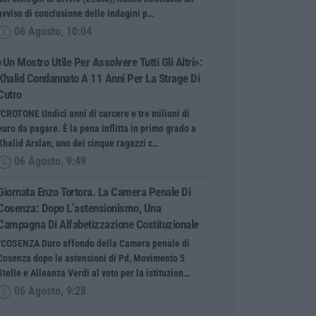
avviso di conclusione delle indagini p…
06 Agosto, 10:04
«Un Mostro Utile Per Assolvere Tutti Gli Altri»:
Khalid Condannato A 11 Anni Per La Strage Di
Cutro
“CROTONE Undici anni di carcere e tre milioni di
euro da pagare. È la pena inflitta in primo grado a
Khalid Arslan, uno dei cinque ragazzi c…
06 Agosto, 9:49
Giornata Enzo Tortora. La Camera Penale Di
Cosenza: Dopo L’astensionismo, Una
Campagna Di Alfabetizzazione Costituzionale
“COSENZA Duro affondo della Camera penale di
Cosenza dopo le astensioni di Pd, Movimento 5
Stelle e Alleanza Verdi al voto per la istituzion…
06 Agosto, 9:28