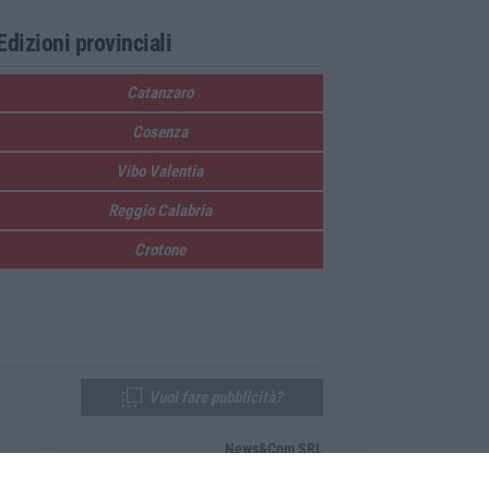
Edizioni provinciali
Catanzaro
Cosenza
Vibo Valentia
Reggio Calabria
Crotone
Vuoi fare pubblicità?
News&Com SRL