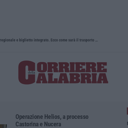
Una nuova agenzia, un unico bacino regionale e biglietto integrato. Ecco come sarà il trasporto pubblico locale in Calabria
Operazione Helios, a processo
Castorina e Nucera