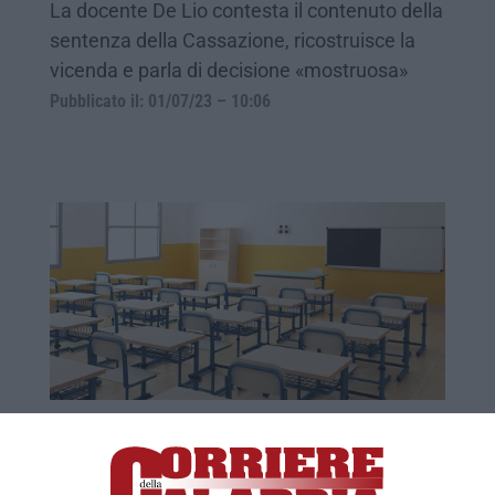
La docente De Lio contesta il contenuto della
sentenza della Cassazione, ricostruisce la
vicenda e parla di decisione «mostruosa»
Pubblicato il: 01/07/23 – 10:06
Assente da scuola 20 anni su 24 di
insegnamento. Destituita professoressa
calabrese