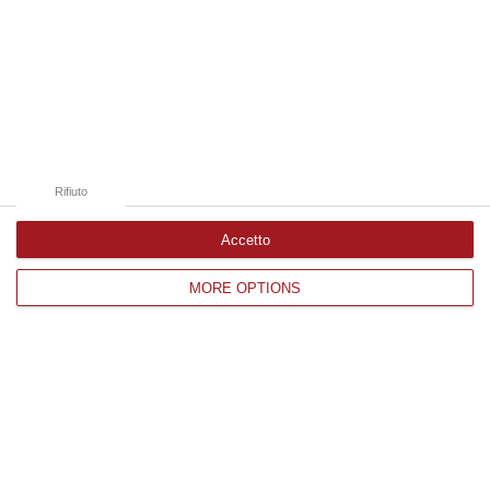
09 Agosto, 20:31
Edizioni provinciali
Catanzaro
Cosenza
Rifiuto
Vibo Valentia
Accetto
Reggio Calabria
MORE OPTIONS
Crotone
Corriere delle Calabria è una testata giornalistica di News&Com S.r.l