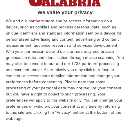
La sentenza della Cassazione sulla
We value your privacy
rimozione della docente per «inettitudine
permanente e assoluta»
We and our
partners
store and/or access information on a
device, such as cookies and process personal data, such as
Pubblicato il: 26/06/23 – 8:24
unique identifiers and standard information sent by a device for
personalised advertising and content, advertising and content
measurement, audience research and services development.
With your permission we and our partners may use precise
ULTIME DAL CORRIERE DELLA CALABRIA
geolocation data and identification through device scanning. You
may click to consent to our and our 1733 partners’ processing
Blitz Dei Carabinieri In Un Edificio Abbandonato A Cirò, Scovato Un
as described above. Alternatively you may click to refuse to
Nascondiglio Di Droga Tra Le Mura
consent or access more detailed information and change your
“CROTONE Nell’ambito delle costanti attività di prevenzione e contrasto
preferences before consenting.
Please note that some
ai reati in materia di sostanze stupefacenti, i Carabinieri della St…
processing of your personal data may not require your consent,
but you have a right to object to such processing. Your
10 Agosto, 7:48
preferences will apply to this website only. You can change your
preferences or withdraw your consent at any time by returning
Aggredito Brutalmente In Un Noto Locale Di Sangineto, Grave Un
to this site and clicking the "Privacy" button at the bottom of the
Addetto Alla Sicurezza
webpage.
“SANGINETO E’ ricoverato in gravissime condizioni l’addetto alla
sicurezza vittima di un violento pestaggio avvenuto sulla costa tirrenica