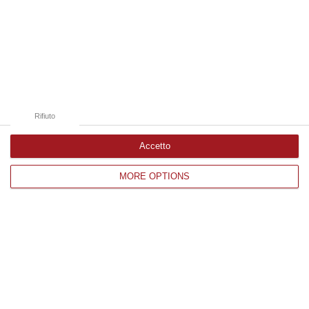
Edizioni provinciali
Catanzaro
Cosenza
Rifiuto
Vibo Valentia
Accetto
Reggio Calabria
MORE OPTIONS
Crotone
Corriere delle Calabria è una testata giornalistica di News&Com S.r.l