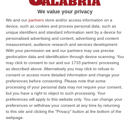
studenti del progetto Unicore di Unhcr
We value your privacy
Gli studenti sono arrivati a Reggio Calabria a
We and our
partners
store and/or access information on a
novembre e sono stati immatricolati nel
device, such as cookies and process personal data, such as
corso di studio di Scienze e Tecnologie
unique identifiers and standard information sent by a device for
Agrarie
personalised advertising and content, advertising and content
measurement, audience research and services development.
Pubblicato il: 04/02/25 – 13:18
With your permission we and our partners may use precise
geolocation data and identification through device scanning. You
may click to consent to our and our 1733 partners’ processing
as described above. Alternatively you may click to refuse to
ULTIME DAL CORRIERE DELLA CALABRIA
consent or access more detailed information and change your
preferences before consenting.
Please note that some
Violento Scontro Nel Vibonese, Nuovo Incidente Sulla Ex Statale
processing of your personal data may not require your consent,
522 A Briatico: Un Ferito
but you have a right to object to such processing. Your
“VIBO VALENTIA A poche ore dalla tragica morte di una donna a causa di
preferences will apply to this website only. You can change your
un incidente avvenuto tra Zambrone e Briatico, un altro grave sinistr…
preferences or withdraw your consent at any time by returning
09 Agosto, 15:39
to this site and clicking the "Privacy" button at the bottom of the
webpage.
Pronto Soccorso In Affanno, In Estate Mancano 7 Mila Medici