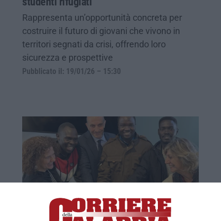
studenti rifugiati
Rappresenta un’opportunità concreta per
costruire il futuro di giovani che vivono in
territori segnati da crisi, offrendo loro
sicurezza e prospettive
Pubblicato il: 19/01/26 – 15:30
L’Università Mediterranea accoglie gli