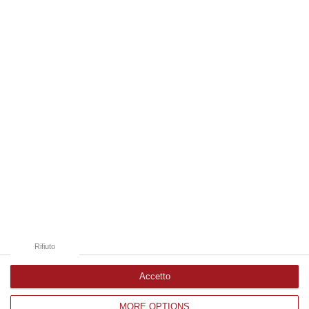
specifica attività di controllo del territorio finalizzata alla preven…
07 Agosto, 8:51
Edizioni provinciali
Catanzaro
Cosenza
Vibo Valentia
Reggio Calabria
Crotone
Rifiuto
Accetto
MORE OPTIONS