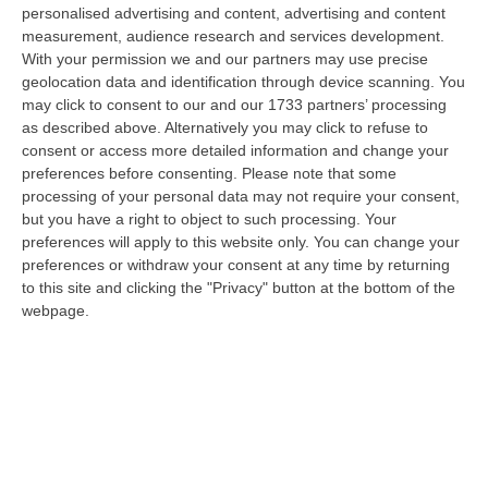
Ferragosto, segnata dalla chiusura della gran parte delle attività
personalised advertising and content, advertising and content
economi…
measurement, audience research and services development.
07 Agosto, 9:55
With your permission we and our partners may use precise
geolocation data and identification through device scanning. You
Estate, La Finanza Di Vibo Intensifica I Controlli: Oltre 280
may click to consent to our and our 1733 partners’ processing
as described above. Alternatively you may click to refuse to
Verifiche Fiscali E 120 Multe Stradali
consent or access more detailed information and change your
“VIBO VALENTIA Con l’aumento dei flussi turistici estivi, la Guardia di
preferences before consenting.
Please note that some
Finanza di Vibo Valentia ha intensificato i controlli sul territorio…
processing of your personal data may not require your consent,
07 Agosto, 9:29
but you have a right to object to such processing. Your
preferences will apply to this website only. You can change your
Completato Con Esito Positivo Il Recupero Del Gruppo Scout
preferences or withdraw your consent at any time by returning
Disperso Nell’Aspromonte
to this site and clicking the "Privacy" button at the bottom of the
webpage.
“REGGIO CALABRIA Si è conclusa con esito positivo una complessa
operazione di soccorso nel Parco Nazionale dell’Aspromonte, nel
territorio c…
07 Agosto, 9:02
Blitz Nel Cosentino, Scoperta Coltivazione Di Marijuana.
Sequestrate 200 Piante – VIDEO
“COSENZA I Finanzieri del Comando Provinciale Cosenza, nell’ambito di