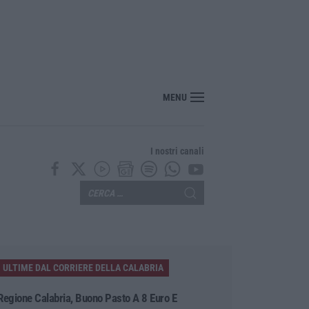
idente sulla Statale 106 a Pietragrande, un morto e tre feriti
MENU
I nostri canali
ULTIME DAL CORRIERE DELLA CALABRIA
Regione Calabria, Buono Pasto A 8 Euro E