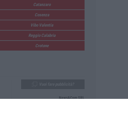
Catanzaro
Cosenza
Vibo Valentia
Reggio Calabria
Crotone
Vuoi fare pubblicità?
News&Com SRL
Telefono:
0968-53665
Email:
newsandcom@gmail.com