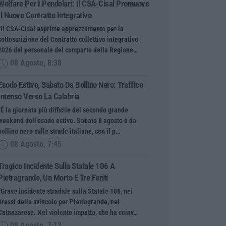
Welfare Per I Pendolari: Il CSA-Cisal Promuove
Il Nuovo Contratto Integrativo
“Il CSA-Cisal esprime apprezzamento per la
sottoscrizione del Contratto collettivo integrativo
2026 del personale del comparto della Regione…
08 Agosto, 8:38
Esodo Estivo, Sabato Da Bollino Nero: Traffico
Intenso Verso La Calabria
“È la giornata più difficile del secondo grande
weekend dell’esodo estivo. Sabato 8 agosto è da
bollino nero sulle strade italiane, con il p…
08 Agosto, 7:45
Tragico Incidente Sulla Statale 106 A
Pietragrande, Un Morto E Tre Feriti
“Grave incidente stradale sulla Statale 106, nei
pressi dello svincolo per Pietragrande, nel
Catanzarese. Nel violento impatto, che ha coinv…
08 Agosto, 7:13