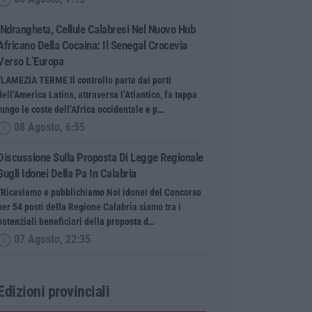
’Ndrangheta, Cellule Calabresi Nel Nuovo Hub
Africano Della Cocaina: Il Senegal Crocevia
Verso L’Europa
“LAMEZIA TERME Il controllo parte dai porti
dell’America Latina, attraversa l’Atlantico, fa tappa
lungo le coste dell’Africa occidentale e p…
08 Agosto, 6:55
Discussione Sulla Proposta Di Legge Regionale
Sugli Idonei Della Pa In Calabria
“Riceviamo e pubblichiamo Noi idonei del Concorso
per 54 posti della Regione Calabria siamo tra i
potenziali beneficiari della proposta d…
07 Agosto, 22:35
Edizioni provinciali