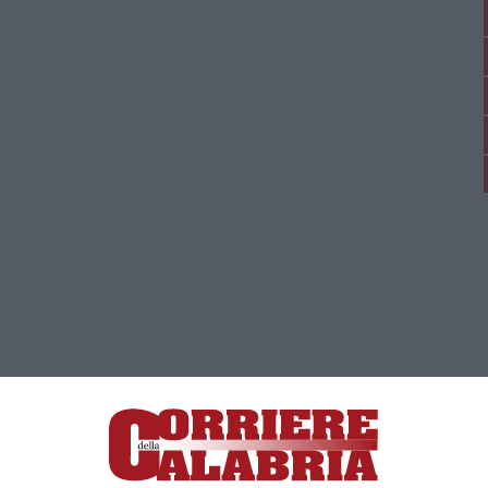
ica di News&Com S.r.l ©2012-
-2026. Tutti i diritti riservati.
ia, Lamezia Terme (CZ)
irettore responsabile Paola Militano |
Privacy