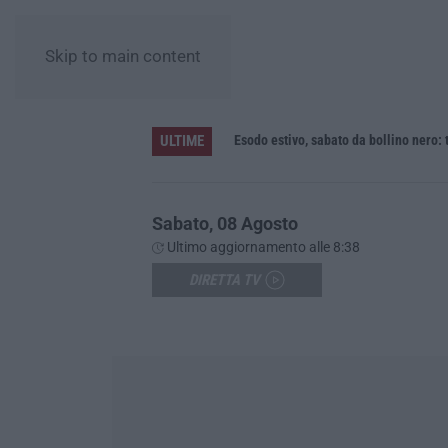
Skip to main content
ULTIME
Regione Calabria, buono pasto a 8 euro e welfare per i pendolari: il CSA-Cisal promuove il nuovo contratto integrativo
Esodo estivo, sabato da bollino nero: t
Sabato, 08 Agosto
Ultimo aggiornamento alle 8:38
DIRETTA TV