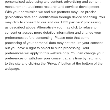
personalised advertising and content, advertising and content
promossa da Avanti PSI, perché gli obiettivi che la animano mettono al…
measurement, audience research and services development.
08 Agosto, 16:00
With your permission we and our partners may use precise
geolocation data and identification through device scanning. You
Fondi Migranti, I Legali Dopo La Sentenza: «Chi Ha Aiutato L’Italia
may click to consent to our and our 1733 partners’ processing
Dovrà Pagare Le Spese Della Solidarietà Sociale»
as described above. Alternatively you may click to refuse to
“Con la sentenza n° 129 del 2026, la seconda sezione giurisdizionale
consent or access more detailed information and change your
centrale di appello della Corte dei Conti, il 06 agosto 2026 ha messo l…
preferences before consenting.
Please note that some
08 Agosto, 15:54
processing of your personal data may not require your consent,
but you have a right to object to such processing. Your
Meloni Contro Cgil: «Vergognoso». Landini: «Non Ci Voltiamo
preferences will apply to this website only. You can change your
preferences or withdraw your consent at any time by returning
Mai»
to this site and clicking the "Privacy" button at the bottom of the
” «Voltare le spalle durante la commemorazione di Marcinelle è un gesto
webpage.
grave e vergognoso. Oggi, durante la cerimonia per i 262 lavoratori…
08 Agosto, 15:11
“Carenze Informative” E Procedure Spesso “saltate”. Le Criticità
Della Legislazione Regionale Nel 2025
“CATANZARO La Corte dei Conti promuove “con riserva” (con molte
riserve…) la produzione legislativa della Regione Calabria nel 2025.