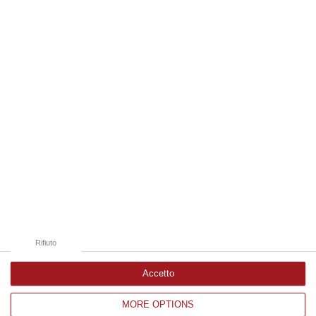
Nella r…
08 Agosto, 14:34
Edizioni provinciali
Catanzaro
Cosenza
Vibo Valentia
Reggio Calabria
Crotone
Rifiuto
Accetto
MORE OPTIONS