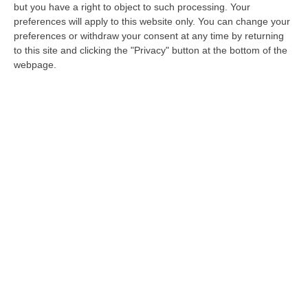
italiana Youth 75 kg
but you have a right to object to such processing. Your
È Francesca Pia de Fazio, 17enne di
preferences will apply to this website only. You can change your
preferences or withdraw your consent at any time by returning
Lamezia. L’atleta ha partecipato ai
to this site and clicking the "Privacy" button at the bottom of the
campionati nazionali che si sono svolti a
webpage.
Roseto degli Abruzzi
Pubblicato il: 03/06/21 – 18:04
ULTIME DAL CORRIERE DELLA CALABRIA
Green Island, Ricariche Elettriche E Un Presidio Sanitario. Anas
Attiva I Nuovi Servizi Sull’A2 In Calabria
“Entrano in funzione tutti i servizi della “Green Island” situata nell’area di
parcheggio “Contessa Soprana” lungo la A2 “Autostrada del Med…
07 Agosto, 15:09
Incendio Sul Pollino, Convalidato L’arresto Del 56enne Piromane
“MORANO E’ stato convalidato l’arresto del 56enne arrestato in flagranza