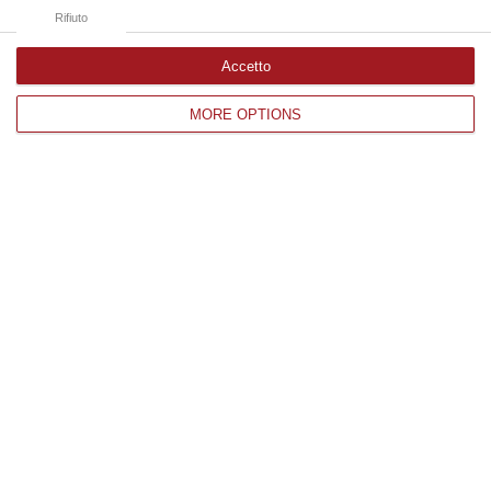
07 Agosto, 14:53
Rifiuto
Accetto
Edizioni provinciali
MORE OPTIONS
Catanzaro
Cosenza
Vibo Valentia
Reggio Calabria
Crotone
Corriere delle Calabria è una testata giornalistica di News&Com S.r.l