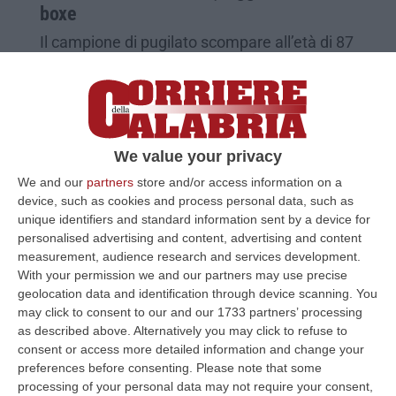
boxe
Il campione di pugilato scompare all’età di 87
anni. E’ stato oro olimpico nei pesi welter e
leader mondiale nei medi
Pubblicato il: 20/05/25 – 16:43
We value your privacy
We and our
partners
store and/or access information on a
device, such as cookies and process personal data, such as
unique identifiers and standard information sent by a device for
personalised advertising and content, advertising and content
measurement, audience research and services development.
With your permission we and our partners may use precise
geolocation data and identification through device scanning. You
may click to consent to our and our 1733 partners’ processing
as described above. Alternatively you may click to refuse to
consent or access more detailed information and change your
preferences before consenting.
Please note that some
Pugilato, è calabrese la campionessa
processing of your personal data may not require your consent,