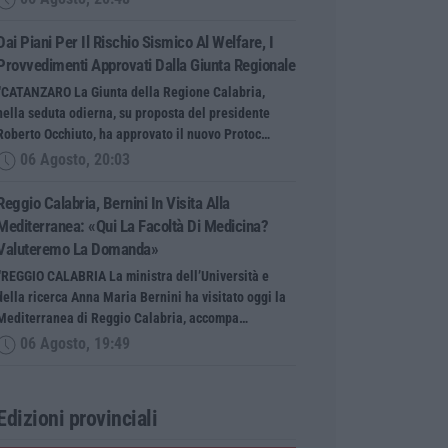
Dai Piani Per Il Rischio Sismico Al Welfare, I
Provvedimenti Approvati Dalla Giunta Regionale
“CATANZARO La Giunta della Regione Calabria,
nella seduta odierna, su proposta del presidente
Roberto Occhiuto, ha approvato il nuovo Protoc…
06 Agosto, 20:03
Reggio Calabria, Bernini In Visita Alla
Mediterranea: «Qui La Facoltà Di Medicina?
Valuteremo La Domanda»
“REGGIO CALABRIA La ministra dell’Università e
della ricerca Anna Maria Bernini ha visitato oggi la
Mediterranea di Reggio Calabria, accompa…
06 Agosto, 19:49
Edizioni provinciali