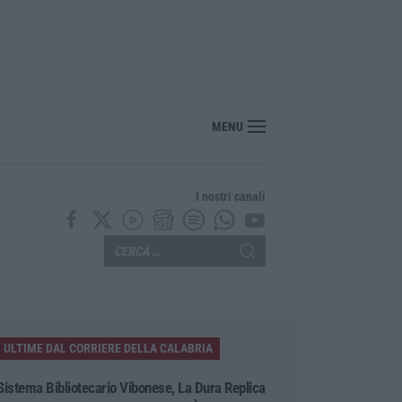
“America Journals” celebra lo stilista Anton Giulio Grande
MENU
I nostri canali
ULTIME DAL CORRIERE DELLA CALABRIA
Sistema Bibliotecario Vibonese, La Dura Replica