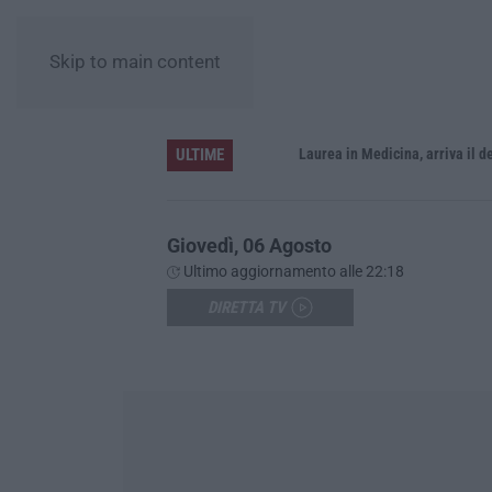
Skip to main content
ULTIME
Sistema bibliotecario vibonese, la dura replica di Soriano e Romeo: «Il fallimento è di chi ha staccato la spina»
Laurea in Medicina, arriva il decreto:
Giovedì, 06 Agosto
Ultimo aggiornamento alle 22:18
DIRETTA TV