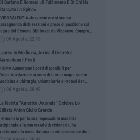
Di Soriano E Romeo: «Il Fallimento È Di Chi Ha
Staccato La Spina»
“VIBO VALENTIA «In queste ore si stanno
susseguendo dichiarazioni e prese di posizione sul
futuro del Sistema Bibliotecario Vibonese. Compre…
06 Agosto, 22:18
Laurea In Medicina, Arriva Il Decreto:
Aumentano I Posti
“ROMA Aumentano i posti disponibili per
l’immatricolazione ai corsi di laurea magistrale in
Medicina e Chirurgia, Odontoiatria e Protesi den…
06 Agosto, 20:49
La Rivista “America Journals” Celebra Lo
Stilista Anton Giulio Grande
“«Rinomato per la sua impeccabile maestria
artigianale e la sua creatività visionaria, ha
trasformato la moda italiana in un’espressione dur…
06 Agosto, 20:48