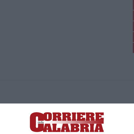
ica di News&Com S.r.l ©2012-
-2026. Tutti i diritti riservati.
ia, Lamezia Terme (CZ)
irettore responsabile Paola Militano |
Privacy