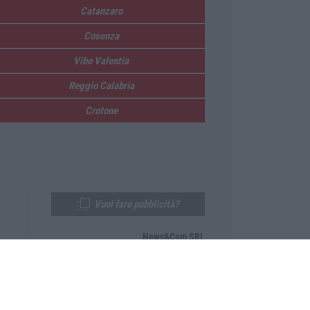
Catanzaro
Cosenza
Vibo Valentia
Reggio Calabria
Crotone
Vuoi fare pubblicità?
News&Com SRL
Telefono:
0968-53665
Email:
newsandcom@gmail.com