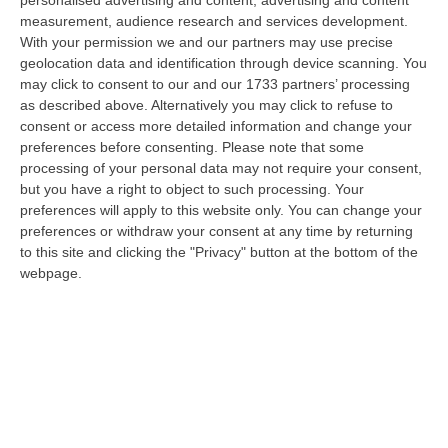
“giudice solo”, come era stato ribattezzato, Antonino Scopelliti…
measurement, audience research and services development.
09 Agosto, 10:31
With your permission we and our partners may use precise
geolocation data and identification through device scanning. You
Vinitaly A Reggio, Caligiuri: «Una Calabria Straordinaria Che
may click to consent to our and our 1733 partners’ processing
Merita Di Essere Rappresentata Nel Modo Giusto»
as described above. Alternatively you may click to refuse to
consent or access more detailed information and change your
“REGGIO CALABRIA Due giorni di vino, storia ed esposizioni delle
preferences before consenting.
Please note that some
eccellenze calabresi. Tutto in «un territorio che è meraviglioso, sul
processing of your personal data may not require your consent,
lungo…
but you have a right to object to such processing. Your
09 Agosto, 10:12
preferences will apply to this website only. You can change your
preferences or withdraw your consent at any time by returning
Rissa Tra Tifosi Durante Real Polistena-Sinopolese, Emessi Due
to this site and clicking the "Privacy" button at the bottom of the
Daspo
webpage.
“La polizia ha notificato due provvedimenti di daspo, emessi dalla
Questura di Reggio Calabria a fine luglio, nei confronti di tifosi ritenu…
09 Agosto, 9:36
Truffa Tramite False Piattaforme Di Criptovalute, Due Indagati
“Le criptovalute continuano a rappresentare uno degli strumenti più
frequentemente utilizzati dai truffatori per attirare potenziali vittime…