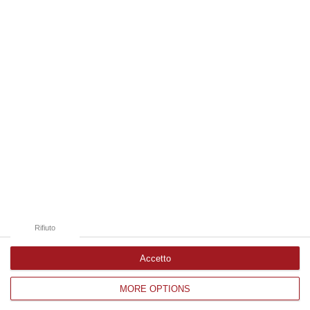
09 Agosto, 9:32
Edizioni provinciali
Catanzaro
Cosenza
Vibo Valentia
Reggio Calabria
Crotone
Rifiuto
Accetto
MORE OPTIONS
Corriere delle Calabria è una testata giornalistica di News&Com S.r.l