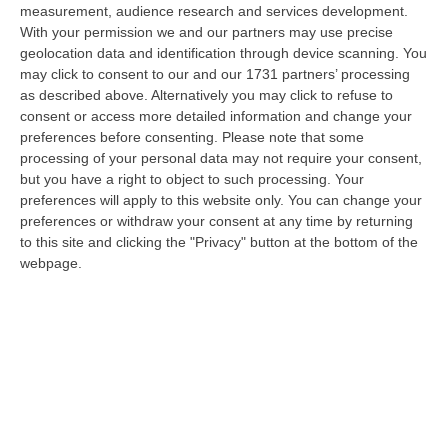
measurement, audience research and services development.
La Rivista “America Journals” Celebra Lo Stilista Anton Giulio
With your permission we and our partners may use precise
Grande
geolocation data and identification through device scanning. You
“«Rinomato per la sua impeccabile maestria artigianale e la sua
may click to consent to our and our 1731 partners’ processing
creatività visionaria, ha trasformato la moda italiana in un’espressione
as described above. Alternatively you may click to refuse to
dur…
consent or access more detailed information and change your
preferences before consenting.
Please note that some
06 Agosto, 20:48
processing of your personal data may not require your consent,
but you have a right to object to such processing. Your
Dai Piani Per Il Rischio Sismico Al Welfare, I Provvedimenti
preferences will apply to this website only. You can change your
Approvati Dalla Giunta Regionale
preferences or withdraw your consent at any time by returning
“CATANZARO La Giunta della Regione Calabria, nella seduta odierna, su
to this site and clicking the "Privacy" button at the bottom of the
proposta del presidente Roberto Occhiuto, ha approvato il nuovo Protoc…
webpage.
06 Agosto, 20:03
Reggio Calabria, Bernini In Visita Alla Mediterranea: «Qui La
Facoltà Di Medicina? Valuteremo La Domanda»
“REGGIO CALABRIA La ministra dell’Università e della ricerca Anna Maria
Bernini ha visitato oggi la Mediterranea di Reggio Calabria, accompa…
06 Agosto, 19:49