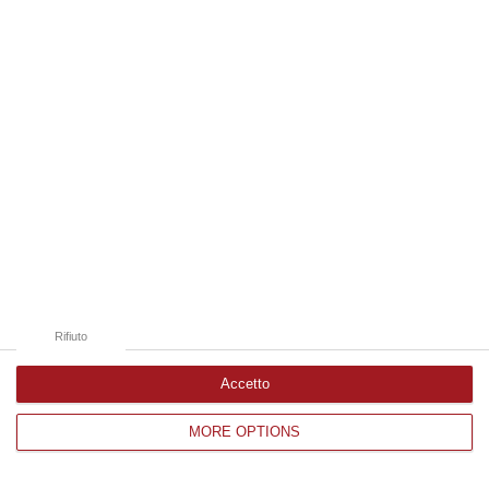
Edizioni provinciali
Catanzaro
Cosenza
Vibo Valentia
Reggio Calabria
Crotone
Rifiuto
Accetto
MORE OPTIONS
Corriere delle Calabria è una testata giornalistica di News&Com S.r.l
©2012-
-2026. Tutti i diritti riservati.