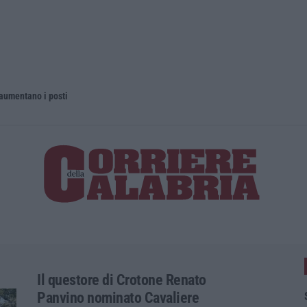
 aumentano i posti
La rivista 
Il questore di Crotone Renato
Panvino nominato Cavaliere