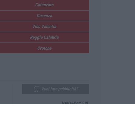
Catanzaro
Cosenza
Vibo Valentia
Reggio Calabria
Crotone
Vuoi fare pubblicità?
News&Com SRL
Telefono:
0968-53665
Email:
newsandcom@gmail.com