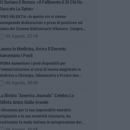
Di Soriano E Romeo: «Il Fallimento È Di Chi Ha
Staccato La Spina»
“VIBO VALENTIA «In queste ore si stanno
susseguendo dichiarazioni e prese di posizione sul
futuro del Sistema Bibliotecario Vibonese. Compre…
06 Agosto, 22:18
Laurea In Medicina, Arriva Il Decreto:
Aumentano I Posti
“ROMA Aumentano i posti disponibili per
l’immatricolazione ai corsi di laurea magistrale in
Medicina e Chirurgia, Odontoiatria e Protesi den…
06 Agosto, 20:49
La Rivista “America Journals” Celebra Lo
Stilista Anton Giulio Grande
“«Rinomato per la sua impeccabile maestria
artigianale e la sua creatività visionaria, ha
trasformato la moda italiana in un’espressione dur…
06 Agosto, 20:48