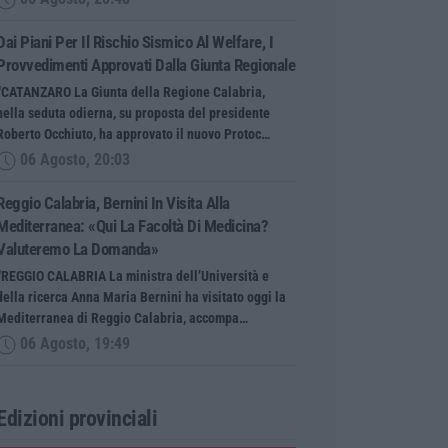
Dai Piani Per Il Rischio Sismico Al Welfare, I
Provvedimenti Approvati Dalla Giunta Regionale
“CATANZARO La Giunta della Regione Calabria,
nella seduta odierna, su proposta del presidente
Roberto Occhiuto, ha approvato il nuovo Protoc…
06 Agosto, 20:03
Reggio Calabria, Bernini In Visita Alla
Mediterranea: «Qui La Facoltà Di Medicina?
Valuteremo La Domanda»
“REGGIO CALABRIA La ministra dell’Università e
della ricerca Anna Maria Bernini ha visitato oggi la
Mediterranea di Reggio Calabria, accompa…
06 Agosto, 19:49
Edizioni provinciali