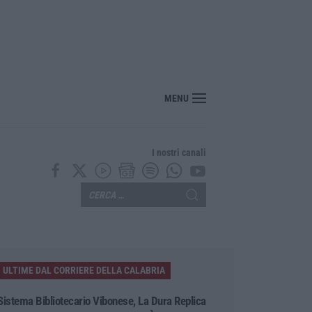
“America Journals” celebra lo stilista Anton Giulio Grande
MENU
I nostri canali
ULTIME DAL CORRIERE DELLA CALABRIA
Sistema Bibliotecario Vibonese, La Dura Replica