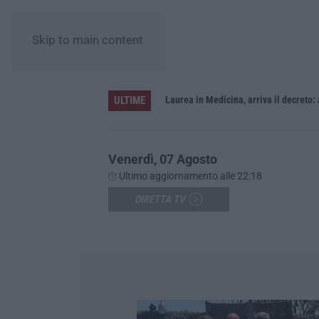
Skip to main content
ULTIME
Sistema bibliotecario vibonese, la dura replica di Soriano e Romeo: «Il fallimento è di chi ha staccato la spina»
Laurea in Medicina, arriva il decreto:
Venerdì, 07 Agosto
Ultimo aggiornamento alle 22:18
DIRETTA TV