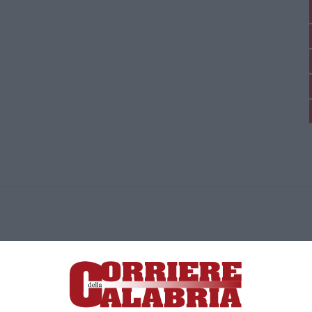
ica di News&Com S.r.l ©2012-
-2026. Tutti i diritti riservati.
ia, Lamezia Terme (CZ)
irettore responsabile Paola Militano |
Privacy